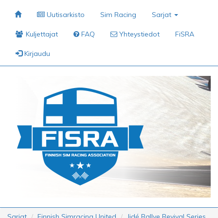
Uutisarkisto
Sim Racing
Sarjat
Kuljettajat
FAQ
Yhteystiedot
FiSRA
Kirjaudu
Sarjat
Finnish Simracing United
Jidé Rallye Revival Series