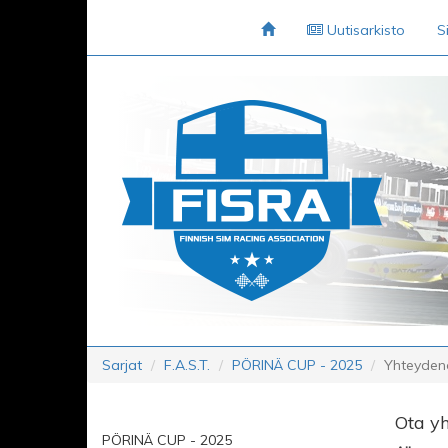
Uutisarkisto
S
Sarjat
F.A.S.T.
PÖRINÄ CUP - 2025
Yhteyden
Ota yh
PÖRINÄ CUP - 2025