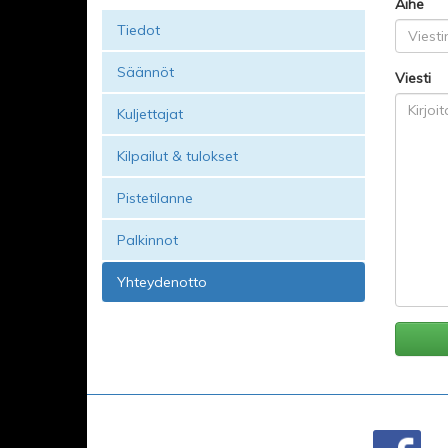
Aihe
Tiedot
Säännöt
Viesti
Kuljettajat
Kilpailut & tulokset
Pistetilanne
Palkinnot
Yhteydenotto