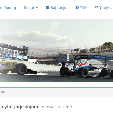
im Racing
Sarjat
Kuljettajat
FAQ
Yhteyst
otto
teyttä järjestäjään
PÖRINÄ CUP - 2025