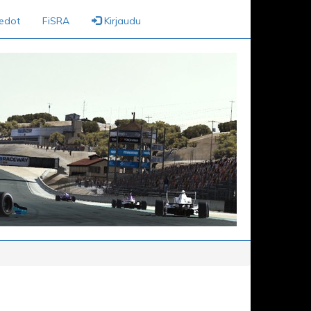
iedot
FiSRA
Kirjaudu