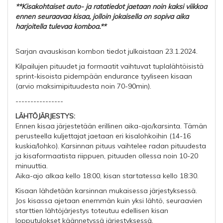
**Kisakohtaiset auto- ja ratatiedot jaetaan noin kaksi viikkoa
ennen seuraavaa kisaa, jolloin jokaisella on sopiva aika
harjoitella tulevaa komboa.**
Sarjan avauskisan kombon tiedot julkaistaan 23.1.2024.
Kilpailujen pituudet ja formaatit vaihtuvat tuplalähtöisistä
sprint-kisoista pidempään endurance tyyliseen kisaan
(arvio maksimipituudesta noin 70-90min).
----------------
LÄHTÖJÄRJESTYS:
Ennen kisaa järjestetään erillinen aika-ajo/karsinta. Tämän
perusteella kuljettajat jaetaan eri kisalohkoihin (14-16
kuskia/lohko). Karsinnan pituus vaihtelee radan pituudesta
ja kisaformaatista riippuen, pituuden ollessa noin 10-20
minuuttia.
Aika-ajo alkaa kello 18:00, kisan startatessa kello 18:30.
Kisaan lähdetään karsinnan mukaisessa järjestyksessä.
Jos kisassa ajetaan enemmän kuin yksi lähtö, seuraavien
starttien lähtöjärjestys toteutuu edellisen kisan
lopputulokset käännetyssä järjestyksessä.