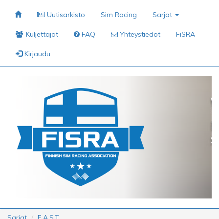
Uutisarkisto
Sim Racing
Sarjat
Kuljettajat
FAQ
Yhteystiedot
FiSRA
Kirjaudu
Sarjat
F.A.S.T.