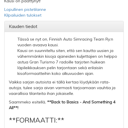
Kausi on päättynyt!
Lopullinen pistetilanne
Kilpailuiden tulokset
Kauden tiedot
Tässä se nyt on, Finnish Auto Simracing Team Ry:n
vuoden avaava kausi.
Kausi on suunniteltu siten, että sen kautta uusien ja
vähemmänkin kisoja ajaneiden kuljettajien on helppo
astua Gran Turismo 7 radoille tarjoten huikean
läpileikkauksen pelin tarjontaan sekä erilaisiin
kisaformaatteihin koko alkuvuoden ajan.
Vaikka sarjan autoista ei tällä kertaa löydykään rata-
autoja, tulee sarja aivan varmasti tarjoamaan vauhtia ja
vaarallisia tilanteita ihan jokaiselle.
Saammeko esitellä,
**Back to Basics - And Something 4
All**!
**FORMAATTI:**