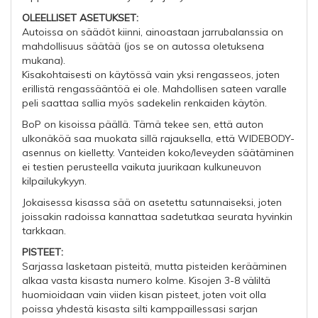
OLEELLISET ASETUKSET:
Autoissa on säädöt kiinni, ainoastaan jarrubalanssia on
mahdollisuus säätää (jos se on autossa oletuksena
mukana).
Kisakohtaisesti on käytössä vain yksi rengasseos, joten
erillistä rengassääntöä ei ole. Mahdollisen sateen varalle
peli saattaa sallia myös sadekelin renkaiden käytön.
BoP on kisoissa päällä. Tämä tekee sen, että auton
ulkonäköä saa muokata sillä rajauksella, että WIDEBODY-
asennus on kielletty. Vanteiden koko/leveyden säätäminen
ei testien perusteella vaikuta juurikaan kulkuneuvon
kilpailukykyyn.
Jokaisessa kisassa sää on asetettu satunnaiseksi, joten
joissakin radoissa kannattaa sadetutkaa seurata hyvinkin
tarkkaan.
PISTEET:
Sarjassa lasketaan pisteitä, mutta pisteiden kerääminen
alkaa vasta kisasta numero kolme. Kisojen 3-8 väliltä
huomioidaan vain viiden kisan pisteet, joten voit olla
poissa yhdestä kisasta silti kamppaillessasi sarjan