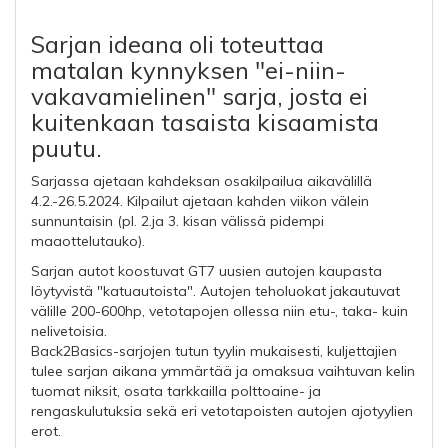
Sarjan ideana oli toteuttaa
matalan kynnyksen "ei-niin-
vakavamielinen" sarja, josta ei
kuitenkaan tasaista kisaamista
puutu.
Sarjassa ajetaan kahdeksan osakilpailua aikavälillä
4.2.-26.5.2024. Kilpailut ajetaan kahden viikon välein
sunnuntaisin (pl. 2.ja 3. kisan välissä pidempi
maaottelutauko).
Sarjan autot koostuvat GT7 uusien autojen kaupasta
löytyvistä "katuautoista". Autojen teholuokat jakautuvat
välille 200-600hp, vetotapojen ollessa niin etu-, taka- kuin
nelivetoisia.
Back2Basics-sarjojen tutun tyylin mukaisesti, kuljettajien
tulee sarjan aikana ymmärtää ja omaksua vaihtuvan kelin
tuomat niksit, osata tarkkailla polttoaine- ja
rengaskulutuksia sekä eri vetotapoisten autojen ajotyylien
erot.