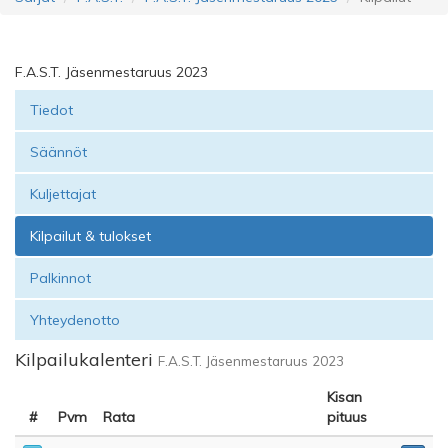
F.A.S.T. Jäsenmestaruus 2023
Tiedot
Säännöt
Kuljettajat
Kilpailut & tulokset
Palkinnot
Yhteydenotto
Kilpailukalenteri
F.A.S.T. Jäsenmestaruus 2023
Kisan
#
Pvm
Rata
pituus