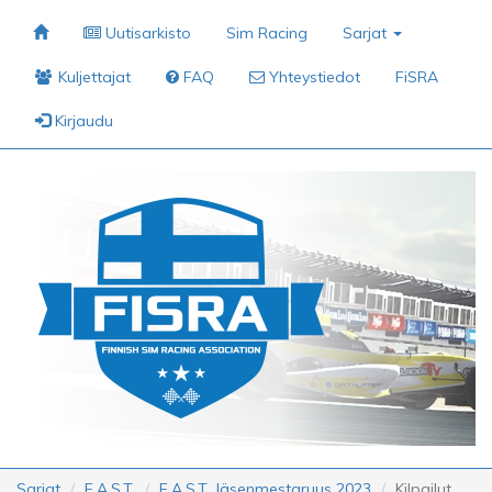
Uutisarkisto
Sim Racing
Sarjat
Kuljettajat
FAQ
Yhteystiedot
FiSRA
Kirjaudu
Sarjat
F.A.S.T.
F.A.S.T. Jäsenmestaruus 2023
Kilpailut