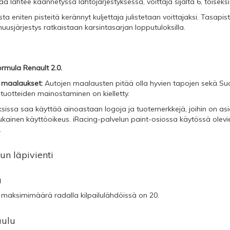
jaa lähtee käännetyssä lähtöjärjestyksessä, voittaja sijalta 6, toiseksi 
sta eniten pisteitä kerännyt kuljettaja julistetaan voittajaksi. Tasapist
sjärjestys ratkaistaan karsintasarjan lopputuloksilla.
rmula Renault 2.0.
 maalaukset:
Autojen maalausten pitää olla hyvien tapojen sekä Suo
tuotteiden mainostaminen on kielletty.
issa saa käyttää ainoastaan logoja ja tuotemerkkejä, joihin on asia
kainen käyttöoikeus. iRacing-palvelun paint-osiossa käytössä olevi
.
lun läpivienti
ä
 maksimimäärä radalla kilpailulähdöissä on 20.
aulu