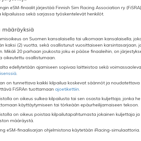
ngin eSM-finaalit järjestää Finnish Sim Racing Association ry (FiSRA
 kilpailuissa sekä sarjassa työskentelevät henkilöt.
iä määräyksiä
tumisoikeus on Suomen kansalaisella tai ulkomaan kansalaisella, jok
n kaksi (2) vuotta, sekä osallistunut vuosittaiseen karsintasarjaan, j
. Mikäli 20 parhaan joukosta joku ei pääse finaaleihin, on järjestykses
ja oikeutettu osallistumaan.
ajalta edellytetään ajamiseen sopivaa laitteistoa sekä voimassaol
isenssiä
.
jan on tunnettava kaikki kilpailua koskevat säännöt ja noudatettava n
ttävä FiSRAn tuottamaan
ajoetikettiin
.
tolla on oikeus sulkea kilpailusta tai sen osasta kuljettaja, jonka he
tomaan käyttäytymiseen tai törkeään epäurheilijamaiseen tekoon.
tolla on oikeus poistaa kilpailutapahtumasta jokainen kuljettaja ja 
ston määräystä.
ing eSM-finaalisarjan ohjelmistona käytetään iRacing-simulaattoria.