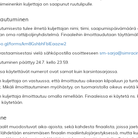
viimeinenkin kuljettaja on saapunut ruutulipulle.
ttautuminen
utumisesta tulee ilmetä kuljettajan nimi, tiimi, saapumispäivämäärä
jan oma ratti/poljinyhdistelmä. Finaaleihin ilmoittaudutaan täyttäm
goo.gl/forms/km8GshbhFblEaazw2
 vastaamisestasi vielä sähköpostilla osoitteeseen
sm-sarja@simracin
utuminen päättyy 24.7. kello 23:59.
ussa käytettävät numerot ovat samat kuin karsintasarjassa.
 kuljettaja on vastuussa, että ilmoittautuu oikeaan kilpailuun ja tun
 Mikäli ilmoittautuminen myöhästyy, on tuomaristolla oikeus evätä kil
 kuljettaja ilmoittautuu omalla nimellään. Finaaleissa ei käytetä n
ä käytetään.
ne
aalit muodostuvat aika-ajoista, sekä kahdesta finaalista, joissa ja
n lähdetään ensimmäisen finaalin maaliintulojärjestyksessä, mutta ku