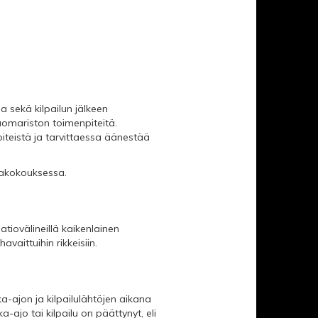
a sekä kilpailun jälkeen
tuomariston toimenpiteitä.
iteistä ja tarvittaessa äänestää
ajakokouksessa.
atiovälineillä kaikenlainen
vaittuihin rikkeisiin.
ka-ajon ja kilpailulähtöjen aikana
a-ajo tai kilpailu on päättynyt, eli