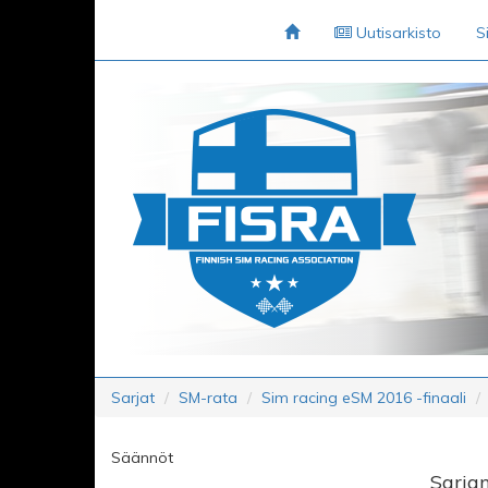
Uutisarkisto
S
Sarjat
SM-rata
Sim racing eSM 2016 -finaali
Säännöt
Sarjan