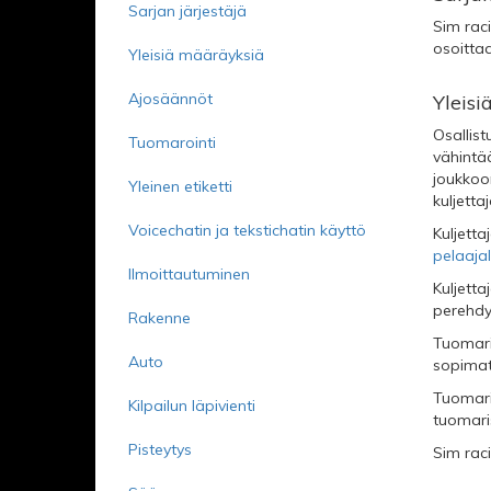
Sarjan järjestäjä
Sim raci
osoittaa
Yleisiä määräyksiä
Ajosäännöt
Yleis
Osallis
Tuomarointi
vähintää
joukkoon
Yleinen etiketti
kuljetta
Voicechatin ja tekstichatin käyttö
Kuljett
pelaajal
Ilmoittautuminen
Kuljetta
perehdy
Rakenne
Tuomaris
Auto
sopimat
Tuomaris
Kilpailun läpivienti
tuomari
Pisteytys
Sim rac