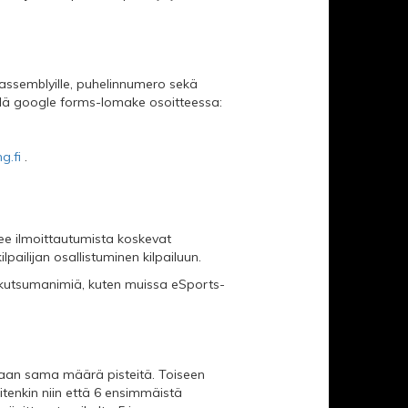
 assemblyille, puhelinnumero sekä
ällä google forms-lomake osoitteessa:
g.fi
.
tee ilmoittautumista koskevat
pailijan osallistuminen kilpailuun.
s. kutsumanimiä, kuten muissa eSports-
etaan sama määrä pisteitä. Toiseen
itenkin niin että 6 ensimmäistä