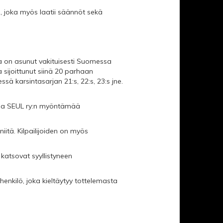
), joka myös laatii säännöt sekä
a on asunut vakituisesti Suomessa
a sijoittunut siinä 20 parhaan
sä karsintasarjan 21:s, 22:s, 23:s jne.
evaa SEUL ry:n myöntämää
iitä. Kilpailijoiden on myös
 katsovat syyllistyneen
henkilö, joka kieltäytyy tottelemasta