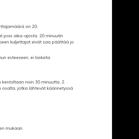
ettajamäärä on 20.
t pois aika-ajosta. 20 minuutin
mpeen kuljettajat eivät saa päättää jo
hun esteeseen, ei lasketa.
n kestoltaan noin 30 minuutta. 2.
an osalta, jotka lähtevät käännetyssä
ksen mukaan.