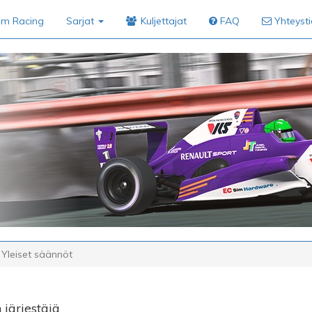
im Racing
Sarjat
Kuljettajat
FAQ
Yhteyst
Yleiset säännöt
 järjestäjä