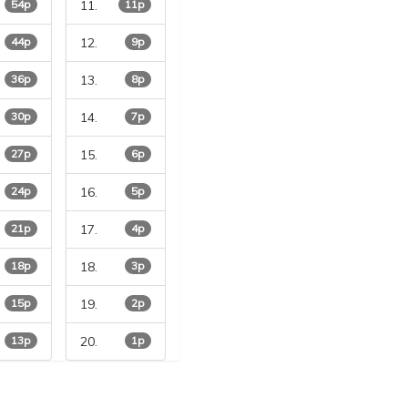
54p
11.
11p
44p
12.
9p
36p
13.
8p
30p
14.
7p
27p
15.
6p
24p
16.
5p
21p
17.
4p
18p
18.
3p
15p
19.
2p
13p
20.
1p