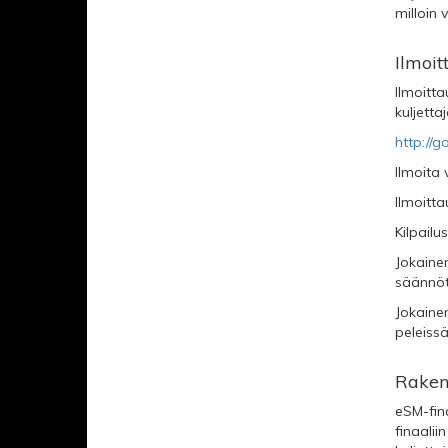
milloin 
Ilmoi
Ilmoitta
kuljetta
http://
Ilmoita
Ilmoitta
Kilpail
Jokainen
säännöt.
Jokainen
peleiss
Raken
eSM-fin
finaalii