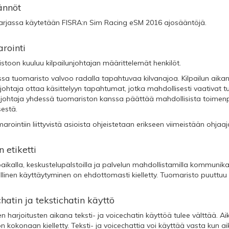
ännöt
sarjassa käytetään FISRA:n Sim Racing eSM 2016 ajosääntöjä.
rointi
toon kuuluu kilpailunjohtajan määrittelemät henkilöt.
issa tuomaristo valvoo radalla tapahtuvaa kilvanajoa. Kilpailun aikan
njohtaja ottaa käsittelyyn tapahtumat, jotka mahdollisesti vaativat 
unjohtaja yhdessä tuomariston kanssa päättää mahdollisista toimenp
estä.
arointiin liittyvistä asioista ohjeistetaan erikseen viimeistään ohja
n etiketti
paikalla, keskustelupalstoilla ja palvelun mahdollistamilla kommunika
linen käyttäytyminen on ehdottomasti kielletty. Tuomaristo puuttuu ha
hatin ja tekstichatin käyttö
ten harjoitusten aikana teksti- ja voicechatin käyttöä tulee välttää. Ai
n kokonaan kielletty. Teksti- ja voicechattia voi käyttää vasta kun aik