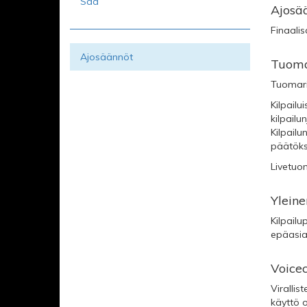
Sää
Ajosä
Finaali
Ajosäännöt
Tuoma
Tuomaris
Kilpailu
kilpailu
Kilpail
päätöks
Livetuom
Yleine
Kilpailu
epäasial
Voicec
Virallis
käyttö o