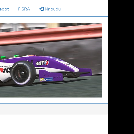
iedot
FiSRA
Kirjaudu