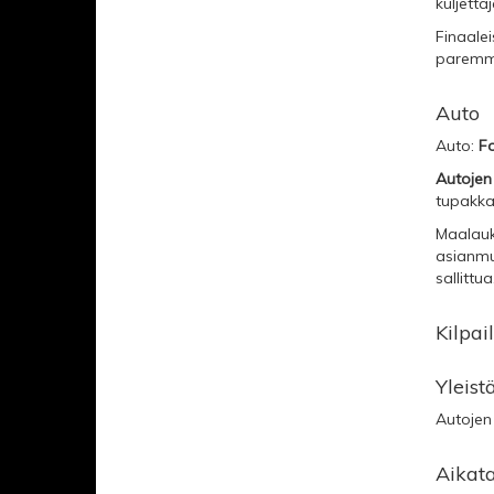
kuljetta
Finaalei
paremmuu
Auto
Auto:
Fo
Autojen
tupakka
Maalauks
asianmu
sallittua
Kilpai
Yleist
Autojen
Aikat