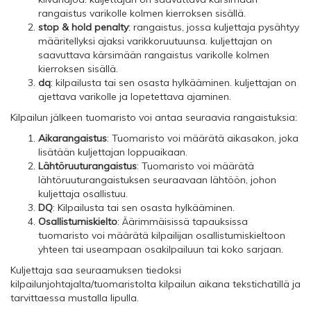
rangaistus varikolle kolmen kierroksen sisällä.
stop & hold penalty
: rangaistus, jossa kuljettaja pysähtyy
määritellyksi ajaksi varikkoruutuunsa. kuljettajan on
saavuttava kärsimään rangaistus varikolle kolmen
kierroksen sisällä.
dq
: kilpailusta tai sen osasta hylkääminen. kuljettajan on
ajettava varikolle ja lopetettava ajaminen.
Kilpailun jälkeen tuomaristo voi antaa seuraavia rangaistuksia:
Aikarangaistus
: Tuomaristo voi määrätä aikasakon, joka
lisätään kuljettajan loppuaikaan.
Lähtöruuturangaistus
: Tuomaristo voi määrätä
lähtöruuturangaistuksen seuraavaan lähtöön, johon
kuljettaja osallistuu.
DQ
: Kilpailusta tai sen osasta hylkääminen.
Osallistumiskielto
: Äärimmäisissä tapauksissa
tuomaristo voi määrätä kilpailijan osallistumiskieltoon
yhteen tai useampaan osakilpailuun tai koko sarjaan.
Kuljettaja saa seuraamuksen tiedoksi
kilpailunjohtajalta/tuomaristolta kilpailun aikana tekstichatillä ja
tarvittaessa mustalla lipulla.