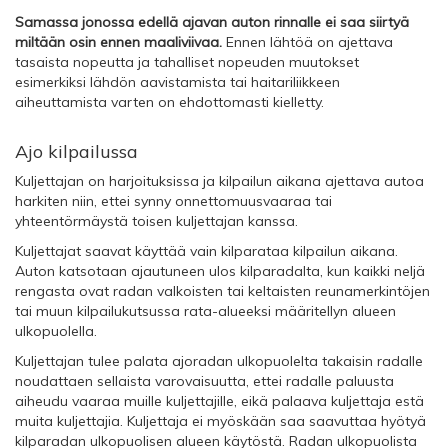
Samassa jonossa edellä ajavan auton rinnalle ei saa siirtyä
miltään osin ennen maaliviivaa.
Ennen lähtöä on ajettava
tasaista nopeutta ja tahalliset nopeuden muutokset
esimerkiksi lähdön aavistamista tai haitariliikkeen
aiheuttamista varten on ehdottomasti kielletty.
Ajo kilpailussa
Kuljettajan on harjoituksissa ja kilpailun aikana ajettava autoa
harkiten niin, ettei synny onnettomuusvaaraa tai
yhteentörmäystä toisen kuljettajan kanssa.
Kuljettajat saavat käyttää vain kilparataa kilpailun aikana.
Auton katsotaan ajautuneen ulos kilparadalta, kun kaikki neljä
rengasta ovat radan valkoisten tai keltaisten reunamerkintöjen
tai muun kilpailukutsussa rata-alueeksi määritellyn alueen
ulkopuolella.
Kuljettajan tulee palata ajoradan ulkopuolelta takaisin radalle
noudattaen sellaista varovaisuutta, ettei radalle paluusta
aiheudu vaaraa muille kuljettajille, eikä palaava kuljettaja estä
muita kuljettajia. Kuljettaja ei myöskään saa saavuttaa hyötyä
kilparadan ulkopuolisen alueen käytöstä. Radan ulkopuolista