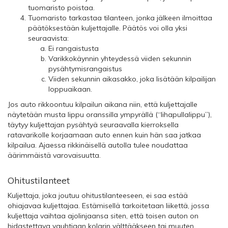
tuomaristo poistaa.
Tuomaristo tarkastaa tilanteen, jonka jälkeen ilmoittaa
päätöksestään kuljettajalle. Päätös voi olla yksi
seuraavista:
Ei rangaistusta
Varikkokäynnin yhteydessä viiden sekunnin
pysähtymisrangaistus
Viiden sekunnin aikasakko, joka lisätään kilpailijan
loppuaikaan.
Jos auto rikkoontuu kilpailun aikana niin, että kuljettajalle
näytetään musta lippu oranssilla ympyrällä (“lihapullalippu”),
täytyy kuljettajan pysähtyä seuraavalla kierroksella
ratavarikolle korjaamaan auto ennen kuin hän saa jatkaa
kilpailua. Ajaessa rikkinäisellä autolla tulee noudattaa
äärimmäistä varovaisuutta.
Ohitustilanteet
Kuljettaja, joka joutuu ohitustilanteeseen, ei saa estää
ohiajavaa kuljettajaa. Estämisellä tarkoitetaan liikettä, jossa
kuljettaja vaihtaa ajolinjaansa siten, että toisen auton on
hidastettava vauhtiaan kolarin välttääkseen tai muuten