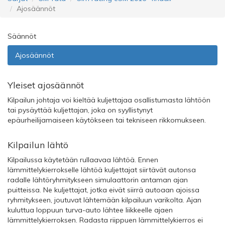
Ajosäännöt
Säännöt
Ajosäännöt
Yleiset ajosäännöt
Kilpailun johtaja voi kieltää kuljettajaa osallistumasta lähtöön
tai pysäyttää kuljettajan, joka on syyllistynyt
epäurheilijamaiseen käytökseen tai tekniseen rikkomukseen.
Kilpailun lähtö
Kilpailussa käytetään rullaavaa lähtöä. Ennen
lämmittelykierrokselle lähtöä kuljettajat siirtävät autonsa
radalle lähtöryhmitykseen simulaattorin antaman ajan
puitteissa. Ne kuljettajat, jotka eivät siirrä autoaan ajoissa
ryhmitykseen, joutuvat lähtemään kilpailuun varikolta. Ajan
kuluttua loppuun turva-auto lähtee liikkeelle ajaen
lämmittelykierroksen. Radasta riippuen lämmittelykierros ei