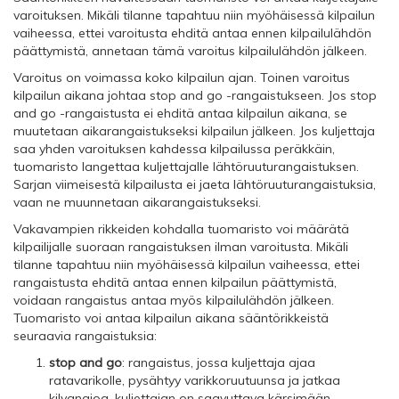
varoituksen. Mikäli tilanne tapahtuu niin myöhäisessä kilpailun
vaiheessa, ettei varoitusta ehditä antaa ennen kilpailulähdön
päättymistä, annetaan tämä varoitus kilpailulähdön jälkeen.
Varoitus on voimassa koko kilpailun ajan. Toinen varoitus
kilpailun aikana johtaa stop and go -rangaistukseen. Jos stop
and go -rangaistusta ei ehditä antaa kilpailun aikana, se
muutetaan aikarangaistukseksi kilpailun jälkeen. Jos kuljettaja
saa yhden varoituksen kahdessa kilpailussa peräkkäin,
tuomaristo langettaa kuljettajalle lähtöruuturangaistuksen.
Sarjan viimeisestä kilpailusta ei jaeta lähtöruuturangaistuksia,
vaan ne muunnetaan aikarangaistukseksi.
Vakavampien rikkeiden kohdalla tuomaristo voi määrätä
kilpailijalle suoraan rangaistuksen ilman varoitusta. Mikäli
tilanne tapahtuu niin myöhäisessä kilpailun vaiheessa, ettei
rangaistusta ehditä antaa ennen kilpailun päättymistä,
voidaan rangaistus antaa myös kilpailulähdön jälkeen.
Tuomaristo voi antaa kilpailun aikana sääntörikkeistä
seuraavia rangaistuksia:
stop and go
: rangaistus, jossa kuljettaja ajaa
ratavarikolle, pysähtyy varikkoruutuunsa ja jatkaa
kilvanajoa. kuljettajan on saavuttava kärsimään