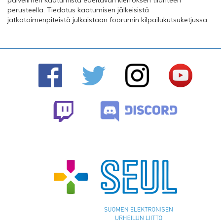
palvelimen kaatumista edeltävän kierroksen tilanteen
perusteella. Tiedotus kaatumisen jälkeisistä
jatkotoimenpiteistä julkaistaan foorumin kilpailukutsuketjussa.