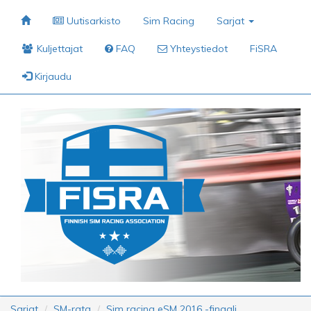
Uutisarkisto
Sim Racing
Sarjat
Kuljettajat
FAQ
Yhteystiedot
FiSRA
Kirjaudu
Sarjat
SM-rata
Sim racing eSM 2016 -finaali