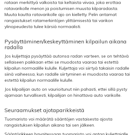
rataan merkittyä valkoista tai keltaista viivaa, joka erottaa
ratavarikolle menon ja poistumisen muusta kilparadasta.
Muuta kautta ratavarikolle ajo on kielletty. Pelin antamat
rangaistukset ratamerkintöjen ylittämisestä tai varikon
ylinopeudesta tulee kärsiä normaalisti.
Pysäyttäminen/keskeyttäminen kilpailun aikana
radalla
Jos kuljettaja pysäyttää autonsa radan varteen, se on tehtävä
sellaiseen paikkaan ettei se muodosta vaaraa tai estettä
kilpailun normaalille kululle. Kuljettaja voi siirtyä takaisin radalle
siinä vaiheessa, kun radalle siirtyminen ei muodosta vaaraa tai
estettä kilpailun normaalille kululle.
Jos kilpailijan auto on vaurioitunut niin pahasti, ettei sillä pysty
ajamaan turvallisesti, kilpailijan on hinattava auto varikolle.
Seuraamukset ajotaparikkeistä
Tuomaristo voi määrätä sääntöjen vastaisesta ajosta
rangaistuksen kilpailun aikana tai sen jälkeen.
Sääntörikkeen havaitessaan tuomaristo voi antaa kuljettajalle