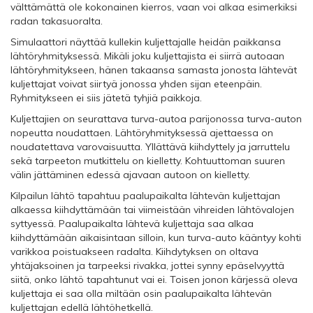
välttämättä ole kokonainen kierros, vaan voi alkaa esimerkiksi
radan takasuoralta.
Simulaattori näyttää kullekin kuljettajalle heidän paikkansa
lähtöryhmityksessä. Mikäli joku kuljettajista ei siirrä autoaan
lähtöryhmitykseen, hänen takaansa samasta jonosta lähtevät
kuljettajat voivat siirtyä jonossa yhden sijan eteenpäin.
Ryhmitykseen ei siis jätetä tyhjiä paikkoja.
Kuljettajien on seurattava turva-autoa parijonossa turva-auton
nopeutta noudattaen. Lähtöryhmityksessä ajettaessa on
noudatettava varovaisuutta. Yllättävä kiihdyttely ja jarruttelu
sekä tarpeeton mutkittelu on kielletty. Kohtuuttoman suuren
välin jättäminen edessä ajavaan autoon on kielletty.
Kilpailun lähtö tapahtuu paalupaikalta lähtevän kuljettajan
alkaessa kiihdyttämään tai viimeistään vihreiden lähtövalojen
syttyessä. Paalupaikalta lähtevä kuljettaja saa alkaa
kiihdyttämään aikaisintaan silloin, kun turva-auto kääntyy kohti
varikkoa poistuakseen radalta. Kiihdytyksen on oltava
yhtäjaksoinen ja tarpeeksi rivakka, jottei synny epäselvyyttä
siitä, onko lähtö tapahtunut vai ei. Toisen jonon kärjessä oleva
kuljettaja ei saa olla miltään osin paalupaikalta lähtevän
kuljettajan edellä lähtöhetkellä.