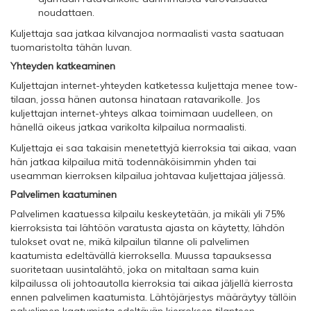
noudattaen.
Kuljettaja saa jatkaa kilvanajoa normaalisti vasta saatuaan
tuomaristolta tähän luvan.
Yhteyden katkeaminen
Kuljettajan internet-yhteyden katketessa kuljettaja menee tow-
tilaan, jossa hänen autonsa hinataan ratavarikolle. Jos
kuljettajan internet-yhteys alkaa toimimaan uudelleen, on
hänellä oikeus jatkaa varikolta kilpailua normaalisti.
Kuljettaja ei saa takaisin menetettyjä kierroksia tai aikaa, vaan
hän jatkaa kilpailua mitä todennäköisimmin yhden tai
useamman kierroksen kilpailua johtavaa kuljettajaa jäljessä.
Palvelimen kaatuminen
Palvelimen kaatuessa kilpailu keskeytetään, ja mikäli yli 75%
kierroksista tai lähtöön varatusta ajasta on käytetty, lähdön
tulokset ovat ne, mikä kilpailun tilanne oli palvelimen
kaatumista edeltävällä kierroksella. Muussa tapauksessa
suoritetaan uusintalähtö, joka on mitaltaan sama kuin
kilpailussa oli johtoautolla kierroksia tai aikaa jäljellä kierrosta
ennen palvelimen kaatumista. Lähtöjärjestys määräytyy tällöin