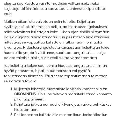
aluetta saa käyttää vain törmäyksen välttämiseksi, eikä
kuljettaja tällöinkään saa saavuttaa tilanteesta kilpailullista
etua.
Mutkien oikomista valvotaan pelin taholta. Kuljettajan
syyllistyessä oikaisemiseen peli jakaa hidastusrangaistuksen,
mikä velvoittaa kuljettajaa kohtuullisen ajan sisällä siirtymään
pois ajolinjalta ja hidastamaan. Kun peli katsoo hidastamisen
riittäväksi, se vapauttaa kuljettajan jatkamaan normaalia
kilvanajoa. Hidastusrangaistusta kärsiessään kuljettajan tulee
huomioida ympäröivä tilanne, suorittaa rangaistuksensa, ja
palata takaisin ajolinjalle turvallisuutta vaarantamatta.
Jos kuljettaja kokee saaneensa hidastusrangaistuksen ilman
hyvää perustetta, kilpailun tuomaristoa voi pyytää
tarkistamaan tilanteen. Tällaisessa tapahtumassa toimitaan
seuraavalla tavalla:
Kuljettaja lähettää tuomaristolle viestin komennolla
/rc
OIKOMINEN$
. On suositeltavaa määritellä tämä komento
pikanäppäimeen.
Kuljettaja jatkaa normaalia kilvanajoa, vaikka peli käskee
hidastamaan.
Peli langettaa kuljettajalle mustan lipun, jonka kilpailun