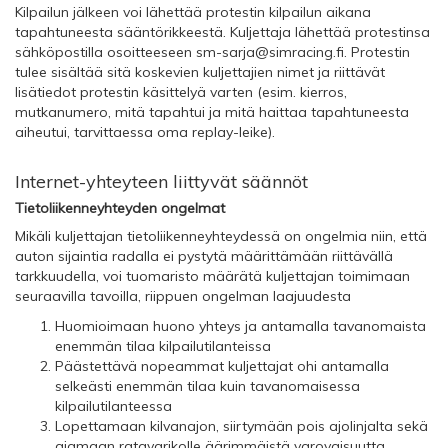
Kilpailun jälkeen voi lähettää protestin kilpailun aikana
tapahtuneesta sääntörikkeestä. Kuljettaja lähettää protestinsa
sähköpostilla osoitteeseen
sm-sarja@simracing.fi
. Protestin
tulee sisältää sitä koskevien kuljettajien nimet ja riittävät
lisätiedot protestin käsittelyä varten (esim. kierros,
mutkanumero, mitä tapahtui ja mitä haittaa tapahtuneesta
aiheutui, tarvittaessa oma replay-leike).
Internet-yhteyteen liittyvät säännöt
Tietoliikenneyhteyden ongelmat
Mikäli kuljettajan tietoliikenneyhteydessä on ongelmia niin, että
auton sijaintia radalla ei pystytä määrittämään riittävällä
tarkkuudella, voi tuomaristo määrätä kuljettajan toimimaan
seuraavilla tavoilla, riippuen ongelman laajuudesta
Huomioimaan huono yhteys ja antamalla tavanomaista
enemmän tilaa kilpailutilanteissa
Päästettävä nopeammat kuljettajat ohi antamalla
selkeästi enemmän tilaa kuin tavanomaisessa
kilpailutilanteessa
Lopettamaan kilvanajon, siirtymään pois ajolinjalta sekä
ajamaan ratavarikolle äärimmäistä varovaisuutta