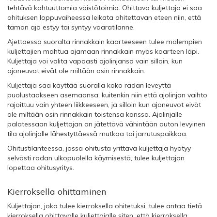
tehtävä kohtuuttomia väistötoimia. Ohittava kuljettaja ei saa
ohituksen loppuvaiheessa leikata ohitettavan eteen niin, että
tämän ajo estyy tai syntyy vaaratilanne.
Ajettaessa suoralta rinnakkain kaarteeseen tulee molempien
kuljettajien mahtua ajamaan rinnakkain myös kaarteen läpi.
Kuljettaja voi valita vapaasti ajolinjansa vain silloin, kun
ajoneuvot eivät ole miltään osin rinnakkain.
Kuljettaja saa käyttää suoralla koko radan leveyttä
puolustaakseen asemaansa, kuitenkin niin että ajolinjan vaihto
rajoittuu vain yhteen liikkeeseen, ja silloin kun ajoneuvot eivät
ole miltään osin rinnakkain toistensa kanssa. Ajolinjalle
palatessaan kuljettajan on jätettävä vähintään auton levyinen
tila ajolinjalle lähestyttäessä mutkaa tai jarrutuspaikkaa.
Ohitustilanteessa, jossa ohitusta yrittävä kuljettaja hyötyy
selvästi radan ulkopuolella käymisestä, tulee kuljettajan
lopettaa ohitusyritys.
Kierroksella ohittaminen
Kuljettajan, joka tulee kierroksella ohitetuksi, tulee antaa tietä
kierroksella ohittavalle kuljettajalle siten, että kierroksella