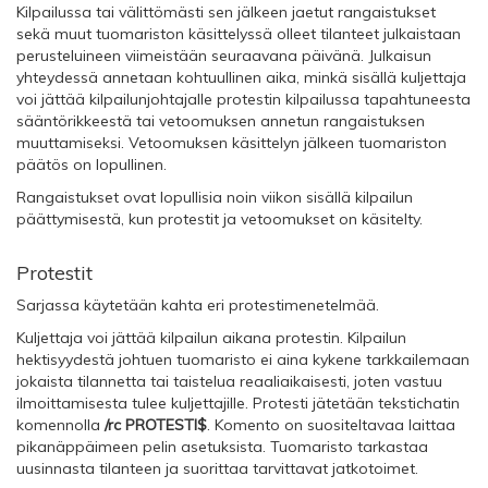
Kilpailussa tai välittömästi sen jälkeen jaetut rangaistukset
sekä muut tuomariston käsittelyssä olleet tilanteet julkaistaan
perusteluineen viimeistään seuraavana päivänä. Julkaisun
yhteydessä annetaan kohtuullinen aika, minkä sisällä kuljettaja
voi jättää kilpailunjohtajalle protestin kilpailussa tapahtuneesta
sääntörikkeestä tai vetoomuksen annetun rangaistuksen
muuttamiseksi. Vetoomuksen käsittelyn jälkeen tuomariston
päätös on lopullinen.
Rangaistukset ovat lopullisia noin viikon sisällä kilpailun
päättymisestä, kun protestit ja vetoomukset on käsitelty.
Protestit
Sarjassa käytetään kahta eri protestimenetelmää.
Kuljettaja voi jättää kilpailun aikana protestin. Kilpailun
hektisyydestä johtuen tuomaristo ei aina kykene tarkkailemaan
jokaista tilannetta tai taistelua reaaliaikaisesti, joten vastuu
ilmoittamisesta tulee kuljettajille. Protesti jätetään tekstichatin
komennolla
/rc PROTESTI$
. Komento on suositeltavaa laittaa
pikanäppäimeen pelin asetuksista. Tuomaristo tarkastaa
uusinnasta tilanteen ja suorittaa tarvittavat jatkotoimet.