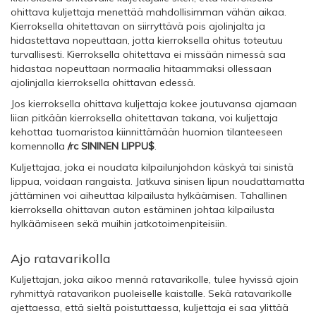
ohittava kuljettaja menettää mahdollisimman vähän aikaa.
Kierroksella ohitettavan on siirryttävä pois ajolinjalta ja
hidastettava nopeuttaan, jotta kierroksella ohitus toteutuu
turvallisesti. Kierroksella ohitettava ei missään nimessä saa
hidastaa nopeuttaan normaalia hitaammaksi ollessaan
ajolinjalla kierroksella ohittavan edessä.
Jos kierroksella ohittava kuljettaja kokee joutuvansa ajamaan
liian pitkään kierroksella ohitettavan takana, voi kuljettaja
kehottaa tuomaristoa kiinnittämään huomion tilanteeseen
komennolla
/rc SININEN LIPPU$
.
Kuljettajaa, joka ei noudata kilpailunjohdon käskyä tai sinistä
lippua, voidaan rangaista. Jatkuva sinisen lipun noudattamatta
jättäminen voi aiheuttaa kilpailusta hylkäämisen. Tahallinen
kierroksella ohittavan auton estäminen johtaa kilpailusta
hylkäämiseen sekä muihin jatkotoimenpiteisiin.
Ajo ratavarikolla
Kuljettajan, joka aikoo mennä ratavarikolle, tulee hyvissä ajoin
ryhmittyä ratavarikon puoleiselle kaistalle. Sekä ratavarikolle
ajettaessa, että sieltä poistuttaessa, kuljettaja ei saa ylittää