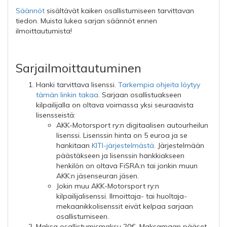
Säännöt
sisältävät kaiken osallistumiseen tarvittavan
tiedon. Muista lukea sarjan säännöt ennen
ilmoittautumista!
Sarjailmoittautuminen
Hanki tarvittava lisenssi.
Tarkempia ohjeita löytyy
tämän linkin takaa
. Sarjaan osallistuakseen
kilpailijalla on oltava voimassa yksi seuraavista
lisensseistä:
AKK-Motorsport ry:n digitaalisen autourheilun
lisenssi. Lisenssin hinta on 5 euroa ja se
hankitaan
KITI-järjestelmästä
. Järjestelmään
päästäkseen ja lisenssin hankkiakseen
henkilön on oltava FiSRA:n tai jonkin muun
AKK:n jäsenseuran jäsen.
Jokin muu AKK-Motorsport ry:n
kilpailijalisenssi. Ilmoittaja- tai huoltaja-
mekaanikkolisenssit eivät kelpaa sarjaan
osallistumiseen.
Maksa osallistumismaksu 20€. Maksamaan pääset