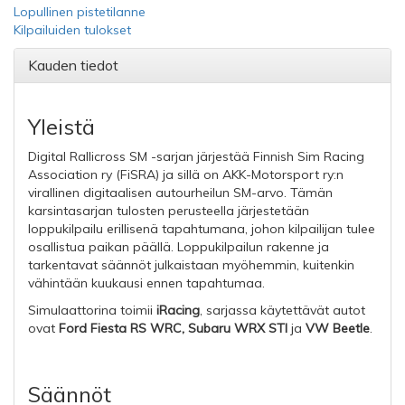
Lopullinen pistetilanne
Kilpailuiden tulokset
Kauden tiedot
Yleistä
Digital Rallicross SM -sarjan järjestää Finnish Sim Racing
Association ry (FiSRA) ja sillä on AKK-Motorsport ry:n
virallinen digitaalisen autourheilun SM-arvo. Tämän
karsintasarjan tulosten perusteella
järjestetään
loppukilpailu erillisenä tapahtumana, johon kilpailijan tulee
osallistua paikan päällä. Loppukilpailun rakenne ja
tarkentavat säännöt julkaistaan myöhemmin, kuitenkin
vähintään kuukausi ennen tapahtumaa.
Simulaattorina toimii
iRacing
, s
arjassa käytettävät autot
ovat
Ford Fiesta RS WRC, Subaru WRX STI
ja
VW Beetle
.
Säännöt