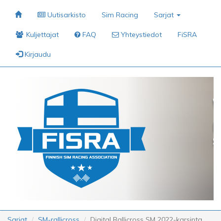
Uutisarkisto
Sim Racing
Sarjat
Kuljettajat
FAQ
Yhteystiedot
FiSRA
Kirjaudu
Sarjat
SM-rallicross
Digital Rallicross SM 2022-karsinta