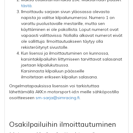
tästä
.
Ilmoittaudu sarjaan sivun yläosassa olevasta
napista ja valitse kilpailunumerosi. Numero 1 on
varattu puolustavalle mestarille, mutta sen
käyttäminen ei ole pakollista. Loput numerot ovat
vapaasti valittavissa. Nollalla alkavat numerot eivät
ole sallittuja. Ilmoittautuakseen täytyy olla
rekisteröitynyt sivustolle.
Kun lisenssi ja ilmoittautuminen on kunnossa,
karsintakilpailuihin liittymiseen tarvittavat salasanat
jaetaan kilpailukutsussa.
Karsinnasta kilpailuun päässeille
ilmoitetaan erikseen kilpailun salasana.
Ongelmatapauksissa lisenssin voi tarkistuttaa
lähettämällä AKK:n motorsport-id:n meille sähköpostilla
osoitteeseen
sm-sarja@simracing.fi
.
Osakilpailuihin ilmoittautuminen