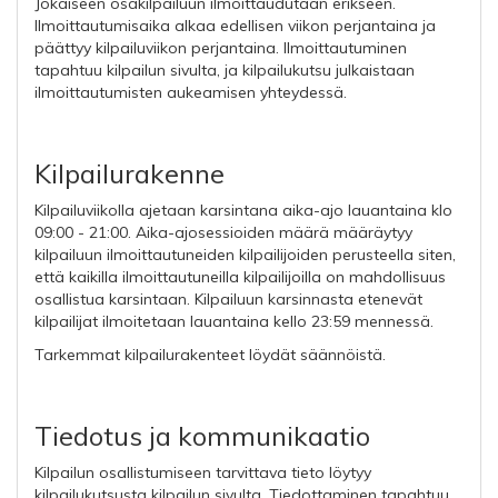
Jokaiseen osakilpailuun ilmoittaudutaan erikseen.
Ilmoittautumisaika alkaa edellisen viikon perjantaina ja
päättyy kilpailuviikon perjantaina. Ilmoittautuminen
tapahtuu kilpailun sivulta, ja kilpailukutsu julkaistaan
ilmoittautumisten aukeamisen yhteydessä.
Kilpailurakenne
Kilpailuviikolla ajetaan karsintana aika-ajo lauantaina klo
09:00 - 21:00. Aika-ajosessioiden määrä määräytyy
kilpailuun ilmoittautuneiden kilpailijoiden perusteella siten,
että kaikilla ilmoittautuneilla kilpailijoilla on mahdollisuus
osallistua karsintaan. Kilpailuun karsinnasta etenevät
kilpailijat ilmoitetaan lauantaina kello 23:59 mennessä.
Tarkemmat kilpailurakenteet löydät säännöistä.
Tiedotus ja kommunikaatio
Kilpailun osallistumiseen tarvittava tieto löytyy
kilpailukutsusta kilpailun sivulta. Tiedottaminen tapahtuu