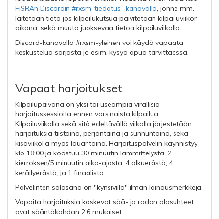
FiSRAn Discordin #rxsm-tiedotus -kanavalla
, jonne mm.
laitetaan tieto jos kilpailukutsua päivitetään kilpailuviikon
aikana, sekä muuta juoksevaa tietoa kilpailuviikolla.
Discord-kanavalla #rxsm-yleinen voi käydä vapaata
keskustelua sarjasta ja esim. kysyä apua tarvittaessa.
Vapaat harjoitukset
Kilpailupäivänä on yksi tai useampia virallisia
harjoitussessioita ennen varsinaista kilpailua.
Kilpailuviikolla sekä sitä edeltävällä viikolla järjestetään
harjoituksia
tiistaina, perjantaina ja sunnuntaina, sekä
kisaviikolla myös lauantaina. Harjoituspalvelin käynnistyy
klo 18:00 ja koostuu
30 minuutin lämmittelystä, 2
kierroksen/5 minuutin aika-ajosta, 4 alkuerästä, 4
keräilyerästä, ja 1 finaalista.
Palvelinten salasana on "kynsiviila" ilman lainausmerkkejä.
Vapaita harjoituksia koskevat sää- ja radan olosuhteet
ovat sääntökohdan 2.6 mukaiset.