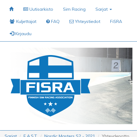
Uutisarkisto
Sim Racing
Sarjat
Kuljettajat
FAQ
Yhteystiedot
FiSRA
Kirjaudu
Sarjat
F.A.S.T.
Nordic Masters S2 - 2021
Yhteydenotto