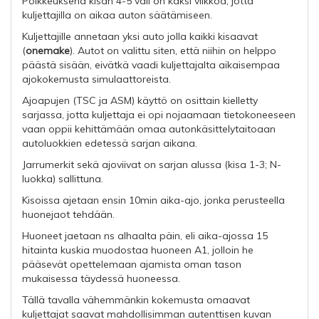
Poikkeuksena kisan 4-5 väli on kaksi viikkoa, jotta
kuljettajilla on aikaa auton säätämiseen.
Kuljettajille annetaan yksi auto jolla kaikki kisaavat
(
onemake
). Autot on valittu siten, että niihin on helppo
päästä sisään, eivätkä vaadi kuljettajalta aikaisempaa
ajokokemusta simulaattoreista.
Ajoapujen (TSC ja ASM) käyttö on osittain kielletty
sarjassa, jotta kuljettaja ei opi nojaamaan tietokoneeseen
vaan oppii kehittämään omaa autonkäsittelytaitoaan
autoluokkien edetessä sarjan aikana.
Jarrumerkit sekä ajoviivat on sarjan alussa (kisa 1-3; N-
luokka) sallittuna.
Kisoissa ajetaan ensin 10min aika-ajo, jonka perusteella
huonejaot tehdään.
Huoneet jaetaan ns alhaalta päin, eli aika-ajossa 15
hitainta kuskia muodostaa huoneen A1, jolloin he
pääsevät opettelemaan ajamista oman tason
mukaisessa täydessä huoneessa.
Tällä tavalla vähemmänkin kokemusta omaavat
kuljettajat saavat mahdollisimman autenttisen kuvan