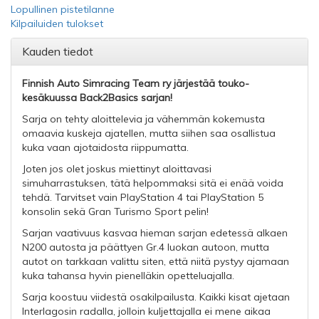
Lopullinen pistetilanne
Kilpailuiden tulokset
Kauden tiedot
Finnish Auto Simracing Team ry järjestää touko-
kesäkuussa Back2Basics sarjan!
Sarja on tehty aloittelevia ja vähemmän kokemusta
omaavia kuskeja ajatellen, mutta siihen saa osallistua
kuka vaan ajotaidosta riippumatta.
Joten jos olet joskus miettinyt aloittavasi
simuharrastuksen, tätä helpommaksi sitä ei enää voida
tehdä. Tarvitset vain PlayStation 4 tai PlayStation 5
konsolin sekä Gran Turismo Sport pelin!
Sarjan vaativuus kasvaa hieman sarjan edetessä alkaen
N200 autosta ja päättyen Gr.4 luokan autoon, mutta
autot on tarkkaan valittu siten, että niitä pystyy ajamaan
kuka tahansa hyvin pienelläkin opetteluajalla.
Sarja koostuu viidestä osakilpailusta. Kaikki kisat ajetaan
Interlagosin radalla, jolloin kuljettajalla ei mene aikaa