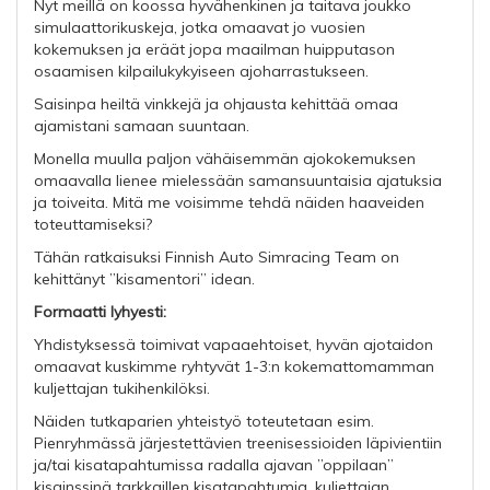
Nyt meillä on koossa hyvähenkinen ja taitava joukko
simulaattorikuskeja, jotka omaavat jo vuosien
kokemuksen ja eräät jopa maailman huipputason
osaamisen kilpailukykyiseen ajoharrastukseen.
Saisinpa heiltä vinkkejä ja ohjausta kehittää omaa
ajamistani samaan suuntaan.
Monella muulla paljon vähäisemmän ajokokemuksen
omaavalla lienee mielessään samansuuntaisia ajatuksia
ja toiveita. Mitä me voisimme tehdä näiden haaveiden
toteuttamiseksi?
Tähän ratkaisuksi Finnish Auto Simracing Team on
kehittänyt ”kisamentori” idean.
Formaatti lyhyesti:
Yhdistyksessä toimivat vapaaehtoiset, hyvän ajotaidon
omaavat kuskimme ryhtyvät 1-3:n kokemattomamman
kuljettajan tukihenkilöksi.
Näiden tutkaparien yhteistyö toteutetaan esim.
Pienryhmässä järjestettävien treenisessioiden läpivientiin
ja/tai kisatapahtumissa radalla ajavan ”oppilaan”
kisainssinä tarkkaillen kisatapahtumia, kuljettajan