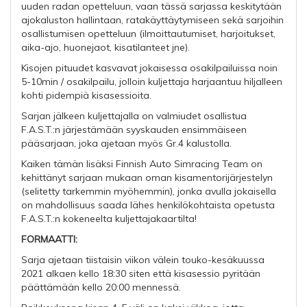
uuden radan opetteluun, vaan tässä sarjassa keskitytään
ajokaluston hallintaan, ratakäyttäytymiseen sekä sarjoihin
osallistumisen opetteluun (ilmoittautumiset, harjoitukset,
aika-ajo, huonejaot, kisatilanteet jne).
Kisojen pituudet kasvavat jokaisessa osakilpailuissa noin
5-10min / osakilpailu, jolloin kuljettaja harjaantuu hiljalleen
kohti pidempiä kisasessioita.
Sarjan jälkeen kuljettajalla on valmiudet osallistua
F.A.S.T.:n järjestämään syyskauden ensimmäiseen
pääsarjaan, joka ajetaan myös Gr.4 kalustolla.
Kaiken tämän lisäksi Finnish Auto Simracing Team on
kehittänyt sarjaan mukaan oman kisamentorijärjestelyn
(selitetty tarkemmin myöhemmin), jonka avulla jokaisella
on mahdollisuus saada lähes henkilökohtaista opetusta
F.A.S.T.:n kokeneelta kuljettajakaartilta!
FORMAATTI:
Sarja ajetaan tiistaisin viikon välein touko-kesäkuussa
2021 alkaen kello 18:30 siten että kisasessio pyritään
päättämään kello 20:00 mennessä.