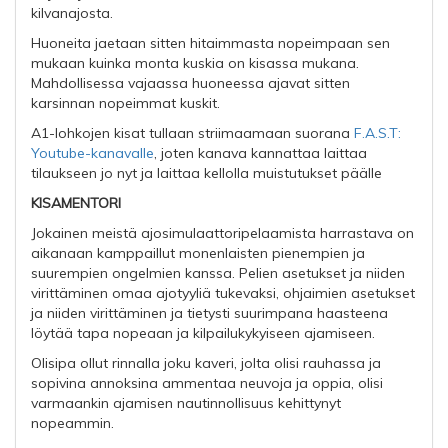
kilvanajosta.
Huoneita jaetaan sitten hitaimmasta nopeimpaan sen
mukaan kuinka monta kuskia on kisassa mukana.
Mahdollisessa vajaassa huoneessa ajavat sitten
karsinnan nopeimmat kuskit.
A1-lohkojen kisat tullaan striimaamaan suorana
F.A.S.T:
Youtube-kanavalle
, joten kanava kannattaa laittaa
tilaukseen jo nyt ja laittaa kellolla muistutukset päälle
KISAMENTORI
Jokainen meistä ajosimulaattoripelaamista harrastava on
aikanaan kamppaillut monenlaisten pienempien ja
suurempien ongelmien kanssa. Pelien asetukset ja niiden
virittäminen omaa ajotyyliä tukevaksi, ohjaimien asetukset
ja niiden virittäminen ja tietysti suurimpana haasteena
löytää tapa nopeaan ja kilpailukykyiseen ajamiseen.
Olisipa ollut rinnalla joku kaveri, jolta olisi rauhassa ja
sopivina annoksina ammentaa neuvoja ja oppia, olisi
varmaankin ajamisen nautinnollisuus kehittynyt
nopeammin.