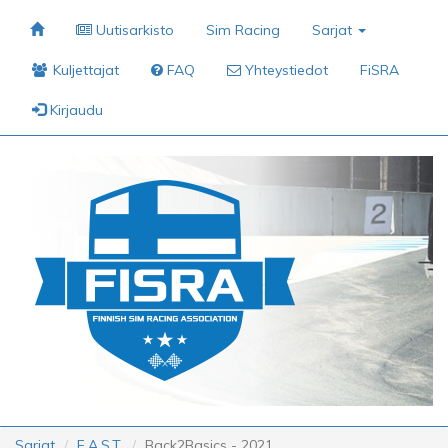
Uutisarkisto
Sim Racing
Sarjat
Kuljettajat
FAQ
Yhteystiedot
FiSRA
Kirjaudu
Sarjat
F.A.S.T.
Back2Basics - 2021