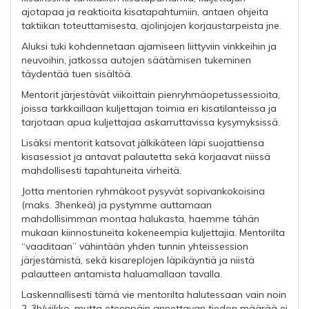
ajotapaa ja reaktioita kisatapahtumiin, antaen ohjeita
taktiikan toteuttamisesta, ajolinjojen korjaustarpeista jne.
Aluksi tuki kohdennetaan ajamiseen liittyviin vinkkeihin ja
neuvoihin, jatkossa autojen säätämisen tukeminen
täydentää tuen sisältöä.
Mentorit järjestävät viikoittain pienryhmäopetussessioita,
joissa tarkkaillaan kuljettajan toimia eri kisatilanteissa ja
tarjotaan apua kuljettajaa askarruttavissa kysymyksissä.
Lisäksi mentorit katsovat jälkikäteen läpi suojattiensa
kisasessiot ja antavat palautetta sekä korjaavat niissä
mahdollisesti tapahtuneita virheitä.
Jotta mentorien ryhmäkoot pysyvät sopivankokoisina
(maks. 3henkeä) ja pystymme auttamaan
mahdollisimman montaa halukasta, haemme tähän
mukaan kiinnostuneita kokeneempia kuljettajia. Mentorilta
“vaaditaan” vähintään yhden tunnin yhteissession
järjestämistä, sekä kisareplojen läpikäyntiä ja niistä
palautteen antamista haluamallaan tavalla.
Laskennallisesti tämä vie mentorilta halutessaan vain noin
2-3h/viikko, mutta eteenpäin annettavan tiedon määrää ei