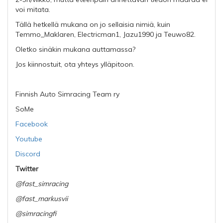
voi mitata.
Tällä hetkellä mukana on jo sellaisia nimiä, kuin
Temmo_Maklaren, Electricman1, Jazu1990 ja Teuwo82.
Oletko sinäkin mukana auttamassa?
Jos kiinnostuit, ota yhteys ylläpitoon.
Finnish Auto Simracing Team ry
SoMe
Facebook
Youtube
Discord
Twitter
@fast_simracing
@fast_markusvii
@simracingfi