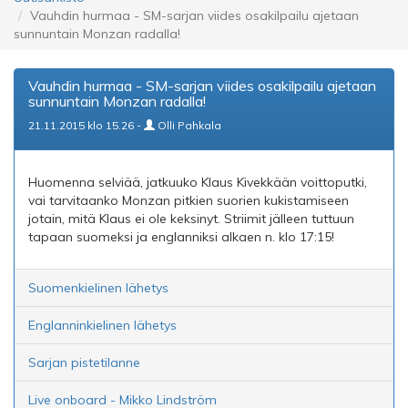
Vauhdin hurmaa - SM-sarjan viides osakilpailu ajetaan
sunnuntain Monzan radalla!
Vauhdin hurmaa - SM-sarjan viides osakilpailu ajetaan
sunnuntain Monzan radalla!
21.11.2015 klo 15.26 -
Olli Pahkala
Huomenna selviää, jatkuuko Klaus Kivekkään voittoputki,
vai tarvitaanko Monzan pitkien suorien kukistamiseen
jotain, mitä Klaus ei ole keksinyt. Striimit jälleen tuttuun
tapaan suomeksi ja englanniksi alkaen n. klo 17:15!
Suomenkielinen lähetys
Englanninkielinen lähetys
Sarjan pistetilanne
Live onboard - Mikko Lindström