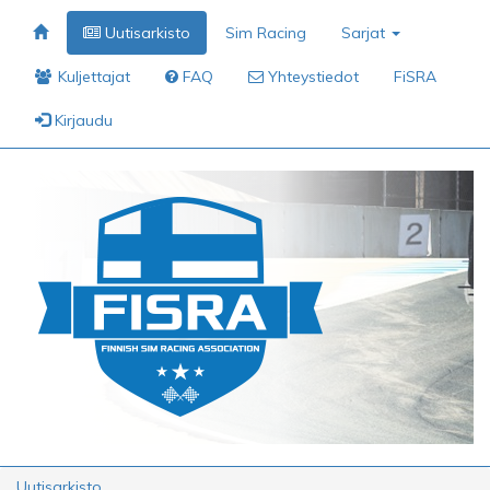
Uutisarkisto
Sim Racing
Sarjat
Kuljettajat
FAQ
Yhteystiedot
FiSRA
Kirjaudu
Uutisarkisto