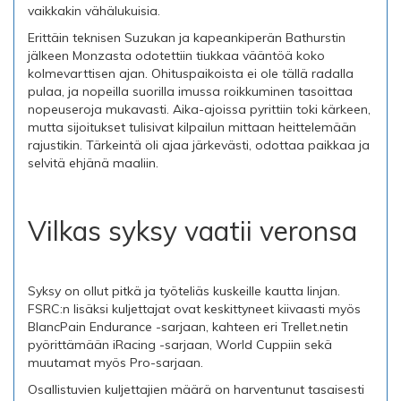
vaikkakin vähälukuisia.
Erittäin teknisen Suzukan ja kapeankiperän Bathurstin
jälkeen Monzasta odotettiin tiukkaa vääntöä koko
kolmevarttisen ajan. Ohituspaikoista ei ole tällä radalla
pulaa, ja nopeilla suorilla imussa roikkuminen tasoittaa
nopeuseroja mukavasti. Aika-ajoissa pyrittiin toki kärkeen,
mutta sijoitukset tulisivat kilpailun mittaan heittelemään
rajustikin. Tärkeintä oli ajaa järkevästi, odottaa paikkaa ja
selvitä ehjänä maaliin.
Vilkas syksy vaatii veronsa
Syksy on ollut pitkä ja työteliäs kuskeille kautta linjan.
FSRC:n lisäksi kuljettajat ovat keskittyneet kiivaasti myös
BlancPain Endurance -sarjaan, kahteen eri Trellet.netin
pyörittämään iRacing -sarjaan, World Cuppiin sekä
muutamat myös Pro-sarjaan.
Osallistuvien kuljettajien määrä on harventunut tasaisesti