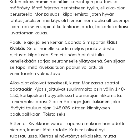
Kuten aikaisemmin mainittiin, karsintojen puuttuessa
määräytyi lähtöjärjestys perinteiseen tyyliin, eli aika-ajon
perusteella. Monza suosii kilpailemista, joten hyvän
lähtösijoituksen merkitys oli hieman normaalia alhaisempi.
Liian taakse ei sopinut kuitenkaan jäädä, tai kärki karkaisi
luvattoman kauas.
Paalulle ajoi jälleen kerran Coanda Simsportin
Klaus
Kivekäs
. Se oli hänelle kauden neljäs paalu viidestä
ajetusta kilpailusta. Sen ei sinänsä pitäisi tulla
kenellekkään sarjaa seuranneelle yllätyksenä. Sen sijaan
se tapa, millä Kivekäs tuon paalun valloitti, oli
vähintäänkin vakuuttava.
Aika-ajot alkoivat tasaisesti, kuten Monzassa saattoi
odottaakin. Ajat sijoittuivat suurimmalta osin väliin 1:48-
1:50, kärkijoukon hätyytellessä haamurajan rikkomista.
Lähimmäksi pääsi Glacier Racingin
Joni Takanen
, joka
läväytti tauluun ajan 1:48.066, ottaen kiinnityksen
paalupaikkaan. Toistaiseksi.
Sitten oli Kivekkään vuoro. Tapansa mukaan hän odotti
hieman, kunnes lähti radalle. Katseet olivat nyt
tulostaulussa. Kierros ei näyttänyt erikoiselta, mutta