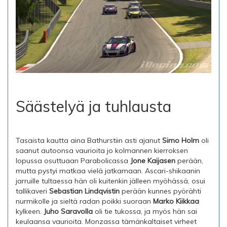
Säästelyä ja tuhlausta
Tasaista kautta aina Bathurstiin asti ajanut
Simo Holm
oli
saanut autoonsa vaurioita jo kolmannen kierroksen
lopussa osuttuaan Parabolicassa
Jone Kaijasen
perään,
mutta pystyi matkaa vielä jatkamaan. Ascari-shikaanin
jarruille tultaessa hän oli kuitenkin jälleen myöhässä, osui
tallikaveri
Sebastian Lindqvistin
perään kunnes pyörähti
nurmikolle ja sieltä radan poikki suoraan
Marko Kiikkaa
kylkeen.
Juho Saravolla
oli tie tukossa, ja myös hän sai
keulaansa vaurioita. Monzassa tämänkaltaiset virheet