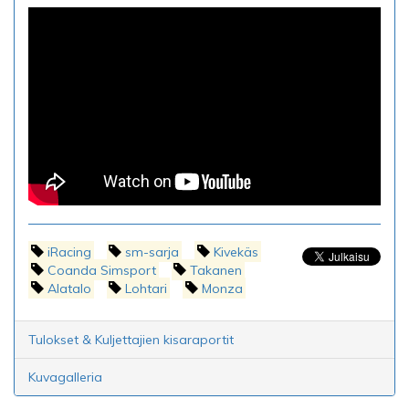
iRacing
sm-sarja
Kivekäs
Coanda Simsport
Takanen
Alatalo
Lohtari
Monza
Tulokset & Kuljettajien kisaraportit
Kuvagalleria