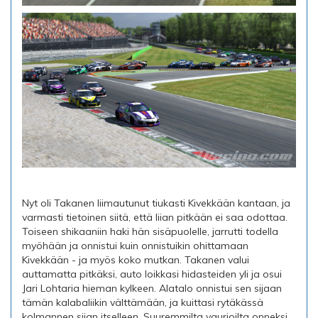
Nyt oli Takanen liimautunut tiukasti Kivekkään kantaan, ja
varmasti tietoinen siitä, että liian pitkään ei saa odottaa.
Toiseen shikaaniin haki hän sisäpuolelle, jarrutti todella
myöhään ja onnistui kuin onnistuikin ohittamaan
Kivekkään - ja myös koko mutkan. Takanen valui
auttamatta pitkäksi, auto loikkasi hidasteiden yli ja osui
Jari Lohtaria hieman kylkeen. Alatalo onnistui sen sijaan
tämän kalabaliikin välttämään, ja kuittasi rytäkässä
kolmannen sijan itselleen. Suuremmilta vaurioilta onneksi