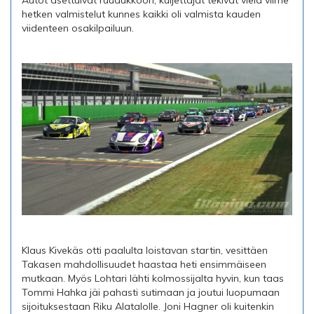
Autot asettuivat ruudukkoon, kuljettajat tekivät vielä viime
hetken valmistelut kunnes kaikki oli valmista kauden
viidenteen osakilpailuun.
Klaus Kivekäs otti paalulta loistavan startin, vesittäen
Takasen mahdollisuudet haastaa heti ensimmäiseen
mutkaan. Myös Lohtari lähti kolmossijalta hyvin, kun taas
Tommi Hahka jäi pahasti sutimaan ja joutui luopumaan
sijoituksestaan Riku Alatalolle. Joni Hagner oli kuitenkin