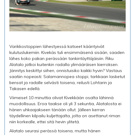
Varikkostoppien lähestyessä katseet kääntyivät
kulutuslukemiin. Kivekäs tuli ensimmäisenä sisään, saaden
lähes koko pakan perässään tankintäyttäjäisiin. Riku
Alatalo jatkoi kuitenkin radalla ylimääräisen kierroksen.
Jännitys keskittyi siihen, onnistuisiko kaikki hyvin? Vastaus
saatiin nopeasti: Salamannopea stoppi, tarkkaan lasketut
bensat ja radalle selvästi toisena, reilusti Lohtarin ja
Takasen edellä.
Viimeiset 10 minuttia olivat Kivekkään osalta lähinnä
muodollisuus. Eroa taakse oli yli 3 sekuntia, Alatalosta ei
hänen uhkaajakseen tänään ollut. Jälleen kerran
täydellinen kilpailu kuljettajalta, jolta on asettanut riman
niin korkealle, ettei sitä hevin ylitetä.
Alatalo seurasi perässä toisena, mutta hänen