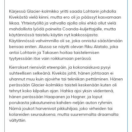
Kärjessä Glacier-kolmikko yritti saada Lohtarin johdolla
Kivekästä vielä kiinni, mutta ero oli jo päässyt kasvamaan
liikaa. Yhteistyöllä ja vahvalla ajolla olisi ehkä ollut vielä
mahdollista lyödä paineita Coanda-kuljettajalle, mutta
käytännössä taistelu käytiin nyt kakkossijasta.
Käytännössä vahvimmilla oli se, joka onnistui säästämään
bensaa eniten. Alussa se näytti olevan Riku Alatalo, joka
antoi Lohtarin ja Takasen hoitaa taistelemisen
tyytyessään itse vain roikkumaan perässä.
Kierrokset riensivät eteenpäin, ja kokonaiskuva pysyi
suhteellisen selkeänä. Kivekäs johti, hänen johtoaan ei
uhannut muu kuin ajovirhe tai tekniikan pettäminen. Hänen
perässään Glacier-kolmikko taisteli keskenään kuten oli
tehnyt koko kilpailun ajan. Hahka ajoi yksin viidentenä,
hänen perässään Haapanen ja Hagner, ja loput
porukasta jakautuneina kahden-neljän auton ryhmiin.
Nämä joukot harvenivat pikkuhiljaa, joko virheiden tai
kolareiden seurauksena, mutta suuremmalta draamalta
vältyttiin.