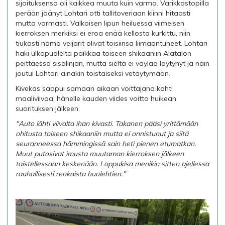
sijoituksensa oli kaikkea muuta kuin varma. Varikkostopilla
perään jäänyt Lohtari otti tallitoveriaan kiinni hitaasti
mutta varmasti. Valkoisen lipun heiluessa viimeisen
kierroksen merkiksi ei eroa enää kellosta kurkittu, niin
tiukasti nämä veijarit olivat toisiinsa liimaantuneet. Lohtari
haki ulkopuolelta paikkaa toiseen shikaaniin Alatalon
peittäessä sisälinjan, mutta sieltä ei väylää löytynyt ja näin
joutui Lohtari ainakin toistaiseksi vetäytymään.
Kivekäs saapui samaan aikaan voittajana kohti
maaliviivaa, hänelle kauden viides voitto huikean
suorituksen jälkeen:
"Auto lähti viivalta ihan kivasti. Takanen pääsi yrittämään
ohitusta toiseen shikaaniin mutta ei onnistunut ja siitä
seuranneessa hämmingissä sain heti pienen etumatkan.
Muut putosivat imusta muutaman kierroksen jälkeen
taistellessaan keskenään. Loppukisa menikin sitten ajellessa
rauhallisesti renkaista huolehtien."