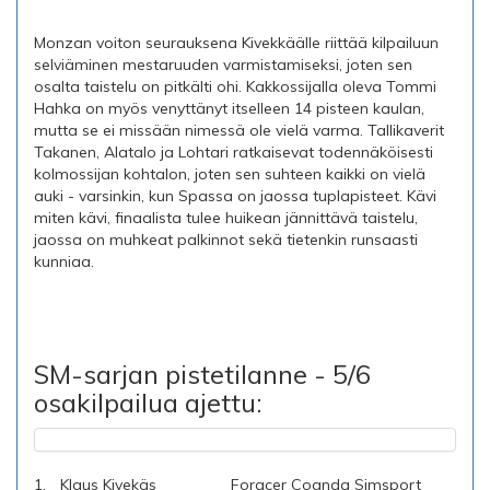
Monzan voiton seurauksena Kivekkäälle riittää kilpailuun
selviäminen mestaruuden varmistamiseksi, joten sen
osalta taistelu on pitkälti ohi. Kakkossijalla oleva Tommi
Hahka on myös venyttänyt itselleen 14 pisteen kaulan,
mutta se ei missään nimessä ole vielä varma. Tallikaverit
Takanen, Alatalo ja Lohtari ratkaisevat todennäköisesti
kolmossijan kohtalon, joten sen suhteen kaikki on vielä
auki - varsinkin, kun Spassa on jaossa tuplapisteet. Kävi
miten kävi, finaalista tulee huikean jännittävä taistelu,
jaossa on muhkeat palkinnot sekä tietenkin runsaasti
kunniaa.
SM-sarjan pistetilanne - 5/6
osakilpailua ajettu:
1.
Klaus Kivekäs
Foracer Coanda Simsport