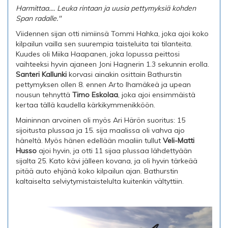
Harmittaa.... Leuka rintaan ja uusia pettymyksiä kohden
Span radalle."
Viidennen sijan otti nimiinsä Tommi Hahka, joka ajoi koko
kilpailun vailla sen suurempia taisteluita tai tilanteita.
Kuudes oli Miika Haapanen, joka lopussa peittosi
vaihteeksi hyvin ajaneen Joni Hagnerin 1.3 sekunnin erolla.
Santeri Kallunki
korvasi ainakin osittain Bathurstin
pettymyksen ollen 8. ennen Arto Ihamäkeä ja upean
nousun tehnyttä
Timo Eskolaa
, joka ajoi ensimmäistä
kertaa tällä kaudella kärkikymmenikköön.
Maininnan arvoinen oli myös Ari Härön suoritus: 15
sijoitusta plussaa ja 15. sija maalissa oli vahva ajo
häneltä. Myös hänen edellään maaliin tullut
Veli-Matti
Husso
ajoi hyvin, ja otti 11 sijaa plussaa lähdettyään
sijalta 25. Kato kävi jälleen kovana, ja oli hyvin tärkeää
pitää auto ehjänä koko kilpailun ajan. Bathurstin
kaltaiselta selviytymistaistelulta kuitenkin vältyttiin.