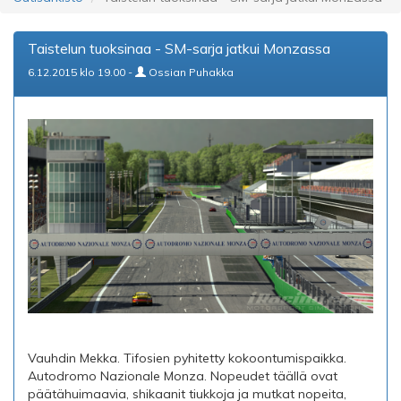
Taistelun tuoksinaa - SM-sarja jatkui Monzassa
6.12.2015 klo 19.00 -
Ossian Puhakka
Vauhdin Mekka. Tifosien pyhitetty kokoontumispaikka.
Autodromo Nazionale Monza. Nopeudet täällä ovat
päätähuimaavia, shikaanit tiukkoja ja mutkat nopeita,