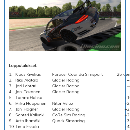
Lopputulokset:
1.
Klaus Kivekäs
Foracer Coanda Simsport
25 kie
2.
Riku Alatalo
Glacier Racing
+
3.
Jari Lohtari
Glacier Racing
+
4.
Joni Takanen
Glacier Racing
+
5.
Tommi Hahka
+1
6.
Miika Haapanen
Nitor Velox
+2
7.
Joni Hagner
Glacier Racing
+2
8.
Santeri Kallunki
CoRe Sim Racing
+2
9.
Arto Ihamäki
Quack Simracing
+3
10.
Timo Eskola
+4