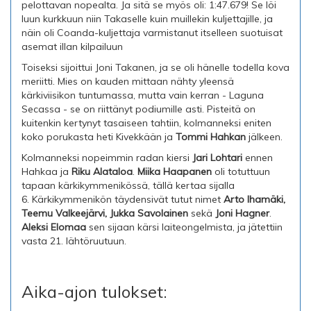
pelottavan nopealta. Ja sitä se myös oli: 1:47.679! Se löi
luun kurkkuun niin Takaselle kuin muillekin kuljettajille, ja
näin oli Coanda-kuljettaja varmistanut itselleen suotuisat
asemat illan kilpailuun
Toiseksi sijoittui Joni Takanen, ja se oli hänelle todella kova
meriitti. Mies on kauden mittaan nähty yleensä
kärkiviisikon tuntumassa, mutta vain kerran - Laguna
Secassa - se on riittänyt podiumille asti. Pisteitä on
kuitenkin kertynyt tasaiseen tahtiin, kolmanneksi eniten
koko porukasta heti Kivekkään ja
Tommi Hahkan
jälkeen.
Kolmanneksi nopeimmin radan kiersi
Jari Lohtari
ennen
Hahkaa ja
Riku Alataloa
.
Miika Haapanen
oli totuttuun
tapaan kärkikymmenikössä, tällä kertaa sijalla
6.
Kärkikymmenikön täydensivät tutut nimet
Arto Ihamäki,
Teemu Valkeejärvi, Jukka Savolainen
sekä
Joni Hagner
.
Aleksi Elomaa
sen sijaan kärsi laiteongelmista, ja jätettiin
vasta 21. lähtöruutuun.
Aika-ajon tulokset: