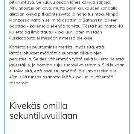
pitkin syksyä. Se kuuluu osaan lähes kaikkia sarjoja.
Alkuinnostus on kova, mutta parin kuukauden kohdalla
aletaan kysyä pitkäjänteisyyttä ja harjoitusintoa. Niinpä
Monzassa nähtiin se, mitä osattiin jo Bathurstin jälkeen
odottaa - karsintoja ei enää tarvittu. Tästä huolimatta 40
kuljettajaa ilmoittautui kilpailuun, joten mistään
kuskikadosta ei missään nimessä ole kyse.
Karsintojen puuttuminen merkitsi myös sitä, että
lähtösijoitukset määrättiin suoraan aika-ajojen
perusteella. Se tiesi vähemmän työtä sekä kuljettajille että
järjestäjille, ja homma sujui suoraviivaisemmin. Silti kukaan
ei toivo sitä, että osallistujamäärä jäisi jatkossakin alle
40:n, sillä runsas osanotto lisää kilpailua ja vähentää
tasoeroja.
Kivekäs omilla
sekuntiluvuillaan