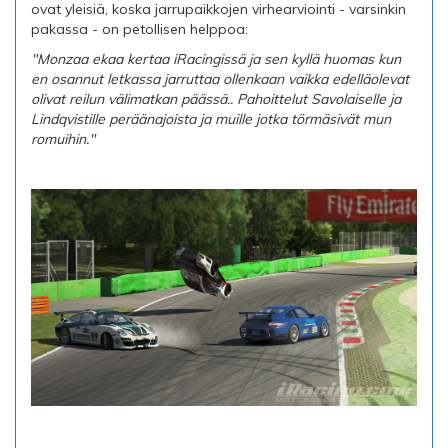
ovat yleisiä, koska jarrupaikkojen virhearviointi - varsinkin
pakassa - on petollisen helppoa:
"Monzaa ekaa kertaa iRacingissä ja sen kyllä huomas kun
en osannut letkassa jarruttaa ollenkaan vaikka edelläolevat
olivat reilun välimatkan päässä.. Pahoittelut Savolaiselle ja
Lindqvistille peräänajoista ja muille jotka törmäsivät mun
romuihin."