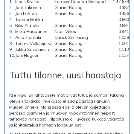
1.
Klaus Kivekäs
Foracer Coanda Simsport
1:47.679
2.
Joni Takanen
Glacier Racing
+0.387
3.
Jari Lohtari
Glacier Racing
+0.436
4.
Tommi Hahka
+0.660
5.
Riku Alatalo
Glacier Racing
+0.694
6.
Miika Haapanen
Nitor Velox
+0.941
7.
Arto Ihamäki
Quack Simracing
+1.038
8.
Teemu Valkeejärvi
Glacier Racing
+1.064
9.
Jukka Savolainen
Glacier Racing
+1.113
10.
Joni Hagner
Glacier Racing
+1.137
Tuttu tilanne, uusi haastaja
Itse kilpailun lähtöasetelmat olivat tutut, ja samoin takana
olevien taktiikka: Kivekästä ei saa päästää karkuun.
Muiden onneksi Monzassa edellä olevan kuljettajan
perässä ajaminen ja imuavun hyödyntäminen helpotti
tehtävää runsaasti. Kilpailusta oli luvassa tiukkaa vääntöä
ja lähitaistelua hamaan loppuun asti.