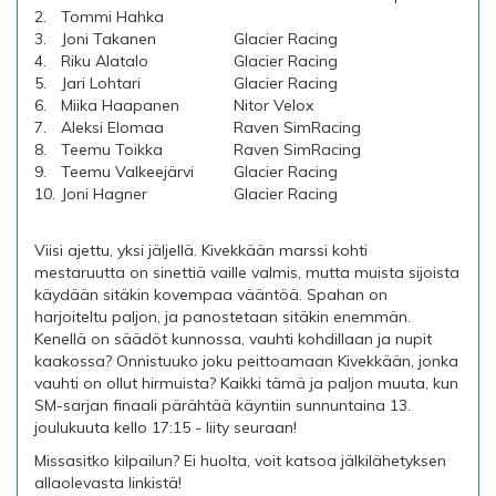
2.
Tommi Hahka
3.
Joni Takanen
Glacier Racing
4.
Riku Alatalo
Glacier Racing
5.
Jari Lohtari
Glacier Racing
6.
Miika Haapanen
Nitor Velox
7.
Aleksi Elomaa
Raven SimRacing
8.
Teemu Toikka
Raven SimRacing
9.
Teemu Valkeejärvi
Glacier Racing
10.
Joni Hagner
Glacier Racing
Viisi ajettu, yksi jäljellä. Kivekkään marssi kohti
mestaruutta on sinettiä vaille valmis, mutta muista sijoista
käydään sitäkin kovempaa vääntöä. Spahan on
harjoiteltu paljon, ja panostetaan sitäkin enemmän.
Kenellä on säädöt kunnossa, vauhti kohdillaan ja nupit
kaakossa? Onnistuuko joku peittoamaan Kivekkään, jonka
vauhti on ollut hirmuista? Kaikki tämä ja paljon muuta, kun
SM-sarjan finaali pärähtää käyntiin sunnuntaina 13.
joulukuuta kello 17:15 - liity seuraan!
Missasitko kilpailun? Ei huolta, voit katsoa jälkilähetyksen
allaolevasta linkistä!