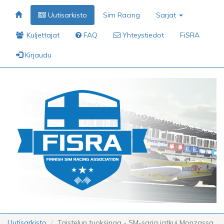
Uutisarkisto
Sim Racing
Sarjat
Kuljettajat
FAQ
Yhteystiedot
FiSRA
Kirjaudu
Uutisarkisto
Taistelun tuoksinaa - SM-sarja jatkui Monzassa