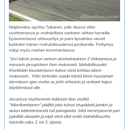
Neljänneksi sijoittui Takanen, jolle alussa oltiin
sovittamassa jo mahdollista sankarin viittaa harteille.
Epäonnistunut ohitusyritys ja pieni lipsahdus veivät
kuitenkin hänen mahdollisuutensa podiumille. Pettymys
näkyi myös miehen kommenteissa:
"Jes! kärsin jonkun asteen aivohalvauksen 2 shikaanissa ja
missasin jarrupisteen ihan mukavasti. Mahdollisuudet
Kivekkään kiusaamiseen katosi siinä kohtaa oikein
mukavasti... Yritin tietenkin saada häntä kiinni muutaman
kierroksen ajan mutta se johti virheisiin ja renkaat hajosi
käytännössä alle.
Ascarissa myöhemmin leikkasin liian sisältä
"tiikerikanttarien" päältä joka tuhosi etupäästä jotakin ja
auton kääntämisestä tuli painajaista. Siitä menetyksenä pari
pykälää alaspäin ja eipä siinä ollut enää mahdollisuutta
taistella edes 2. tai 3. sijasta.