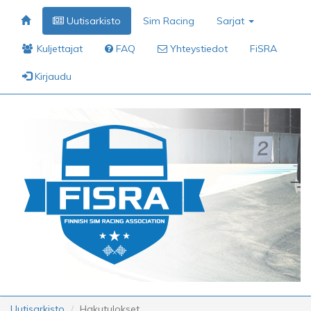
Uutisarkisto
Sim Racing
Sarjat
Kuljettajat
FAQ
Yhteystiedot
FiSRA
Kirjaudu
Uutisarkisto
Hakutulokset