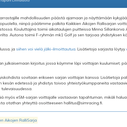
Tapani Linnaluoto
arrastajille mahdollisuuden päästä ajamaan ja näyttämään kykyjä
opuolella, niinpä päätimme palkita Kaikkien Aikojen Rallisarjan voitt
tossa. Kouluttajina toimii aikataulujen puitteissa Minna Sillankorva
rilta. Autona toimii F-ryhmän mk1 Golf ja sen tarjoaa yhdistyksen k
lussa, ja
siihen voi vielä jälki-ilmoittautua
. Lisätietoja sarjasta löytyy
n julkaisemaan kirjoitus jossa käymme läpi voittajan kuulumiset, p
tyiskohdista sovitaan erikseen sarjan voittajan kanssa. Lisätietoja 
n kesän edetessä ja yhdistys toivoo yhteistyökumppaneita vastaav
 tulevaisuudessa.
ää myös eSM-sarjan voittajalle vastaavan tapahtuman, mikäli halua
ista otathan yhteyttä osoitteeseen
hallitus@simracing.fi
.
en Aikojen RalliSarja