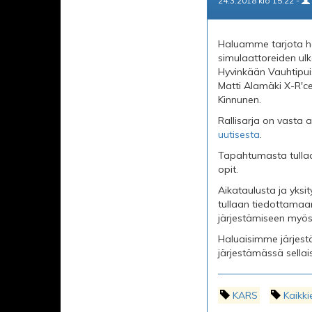
24.3.2018 klo 15.22 -
Haluamme tarjota h
simulaattoreiden ulk
Hyvinkään Vauhtipuis
Matti Alamäki X-R'ce
Kinnunen.
Rallisarja on vasta a
uutisesta
.
Tapahtumasta tullaa
opit.
Aikataulusta ja yksi
tullaan tiedottamaa
järjestämiseen myös
Haluaisimme järjest
järjestämässä sella
KARS
Kaikki