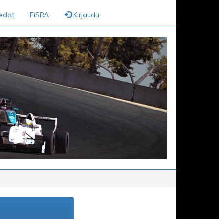
iedot
FiSRA
Kirjaudu