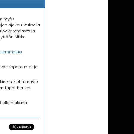
än myös
ajan ajokoulutuksella
 Ajoakatemiasta ja
äyttöön Mikko
aiemmasta
äivän tapahtumat ja
palkintotapahtumasta
ien tapahtumien
t olla mukana