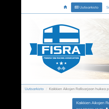
Uutisarkisto
S
Uutisarkisto
Kaikkien Aikojen Rallisarjaan huikea p
Kaikkien Aikojen Ra