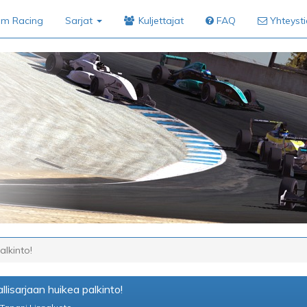
im Racing
Sarjat
Kuljettajat
FAQ
Yhteyst
alkinto!
llisarjaan huikea palkinto!