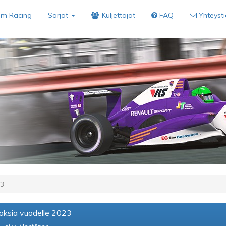
im Racing
Sarjat
Kuljettajat
FAQ
Yhteyst
23
oksia vuodelle 2023