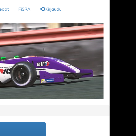
iedot
FiSRA
Kirjaudu