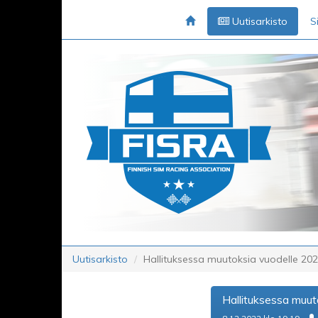
Uutisarkisto
S
Uutisarkisto
Hallituksessa muutoksia vuodelle 20
Hallituksessa muut