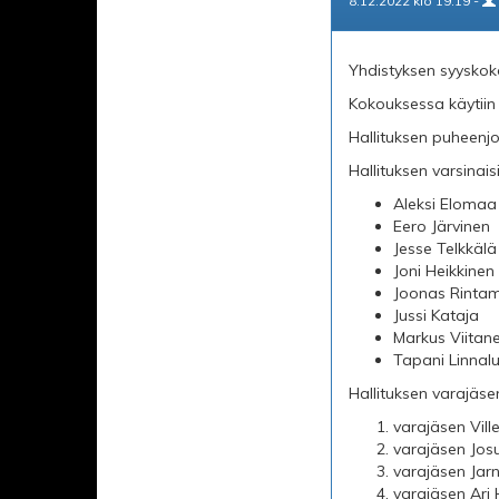
8.12.2022 klo 19.19 -
Yhdistyksen syyskoko
Kokouksessa käytiin l
Hallituksen puheenj
Hallituksen varsinaisik
Aleksi Elomaa
Eero Järvinen
Jesse Telkkälä
Joni Heikkinen
Joonas Rinta
Jussi Kataja
Markus Viitan
Tapani Linnal
Hallituksen varajäseni
varajäsen Vill
varajäsen Josu
varajäsen Jar
varajäsen Ari