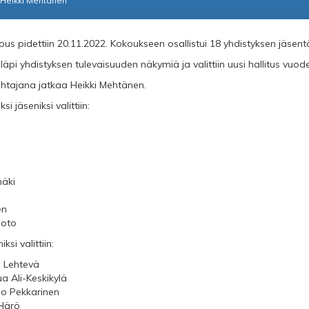
Heikki Mehtänen
us pidettiin 20.11.2022. Kokoukseen osallistui 18 yhdistyksen jäsent
äpi yhdistyksen tulevaisuuden näkymiä ja valittiin uusi hallitus vuode
ohtajana jatkaa Heikki Mehtänen.
si jäseniksi valittiin:
mäki
en
uoto
ksi valittiin:
e Lehtevä
a Ali-Keskikylä
no Pekkarinen
 Härö