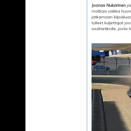
Joonas Nukarinen
jä
matkaa vaikka huomas
jatkamaan kilpailua
tulleet kuljettajat j
sisähietikolle, jost