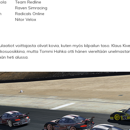
kola
Team Redline
Raven Simracing
n
Radicals Online
Nitor Velox
laatiot voittajasta olivat kovia, kuten myös kilpailun taso. Klaus Kive
kosuosikkina, mutta Tommi Hahka otti hänen viereltään unelmastarti
än heti alussa.