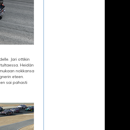
e. Jari ottikin
 tultaessa. Heidän
nsa mukaan nokkansa
gnerin eteen.
nen sai pahasti