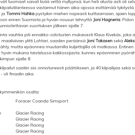
vät tuomaat saivat lisää vettä myllyynsä, kun heti alusta asti oli selv
lpailutilanteessa vastannut hänen aika-ajossa esittämää tykitystä. 
a ja
Tommi Hahka
pystyikin miehen nopeasti kuittaamaan, ajaen lop
toon ennen Suomista ja hyvän nousun tehnyttä
Joni Hagneria
. Pidon
nioitettavan suorituksen jälkeen sijalle 7.
nta vauhtia piti ennakko-odotusten mukaisesti Klaus Kivekäs, joka a
 maaliviivan ylitti Lohtari, saaden peräänsä
Joni Takasen
sekä
Alek
 nähty, mutta epäonnea muutamilla kuljettajilla oli matkassa. Entinen
i hyvin mukana taistelussa kakkossijasta, kunnes epäonninen pyörähd
impun sijalle 8.
kilpailut saatiin siis onnistuneesti päätökseen, ja 40 kilpailijaa sekä 
 oli finaalin aika.
ikymmenikön osalta:
Foracer Coanda Simsport
n
Glacier Racing
Glacier Racing
Glacier Racing
Glacier Racing