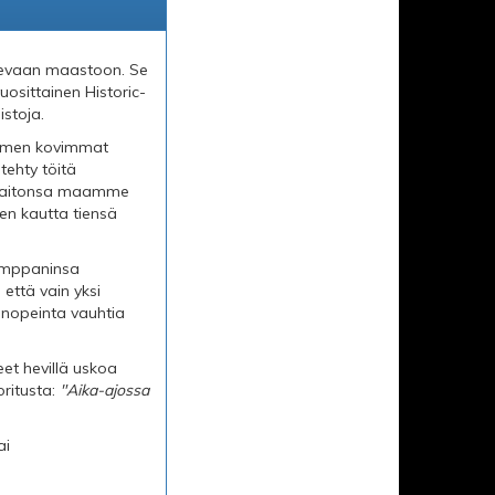
ilevaan maastoon. Se
osittainen Historic-
stoja.
Suomen kovimmat
tehty töitä
ta taitonsa maamme
ien kautta tiensä
kumppaninsa
että vain yksi
 nopeinta vauhtia
eet hevillä uskoa
oritusta:
"Aika-ajossa
ai