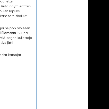
ää, ettei
Auto näytti erittäin
pujen lopuksi
 kanssa tuskaillut
joi helpon oloiseen
si Elomaan
. Suuria
 MM-sarjan kuljettaja
ys jätti
sadat katsojat