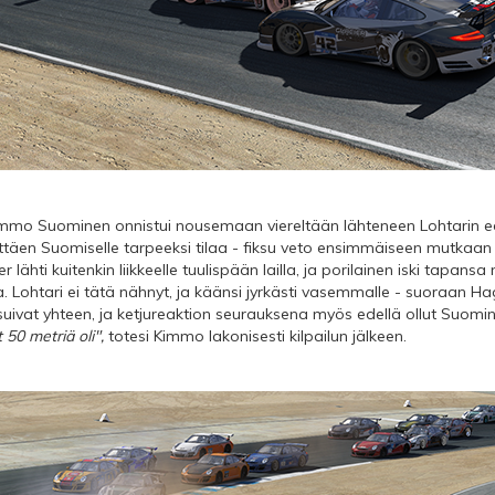
mo Suominen onnistui nousemaan viereltään lähteneen Lohtarin edell
 jättäen Suomiselle tarpeeksi tilaa - fiksu veto ensimmäiseen mutkaan
 lähti kuitenkin liikkeelle tuulispään lailla, ja porilainen iski tapa
ssa. Lohtari ei tätä nähnyt, ja käänsi jyrkästi vasemmalle - suoraan Ha
 osuivat yhteen, ja ketjureaktion seurauksena myös edellä ollut Suomi
t 50 metriä oli",
totesi Kimmo lakonisesti kilpailun jälkeen.