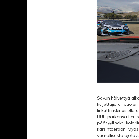
Savun hälvettyä alko
kuljettajia oli puole
linkutti rikkinäisel
RUF-parkansa tien si
pääsyylliseksi kolar
karsintaerään. Myös 
vaarallisesta ajotav