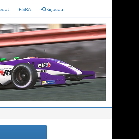
iedot
FiSRA
Kirjaudu