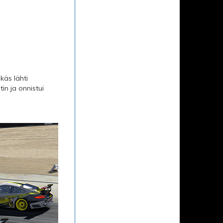
käs lähti
n ja onnistui