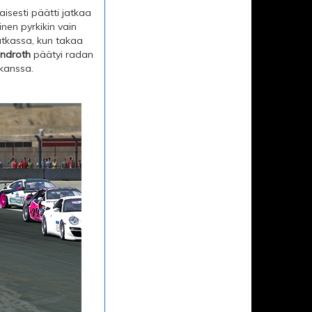
sesti päätti jatkaa
nen pyrkikin vain
utkassa, kun takaa
Lindroth
päätyi radan
kanssa.