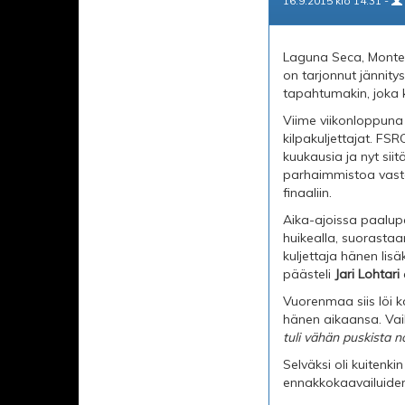
16.9.2015 klo 14.31 -
Laguna Seca, Monter
on tarjonnut jännity
tapahtumakin, joka 
Viime viikonloppuna 
kilpakuljettajat. FSR
kuukausia ja nyt sii
parhaimmistoa vastaa
finaaliin.
Aika-ajoissa paalupa
huikealla, suorastaa
kuljettaja hänen lis
päästeli
Jari Lohtari
Vuorenmaa siis löi k
hänen aikaansa. Vaik
tuli vähän puskista no
Selväksi oli kuitenkin
ennakkokaavailuide