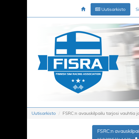
Uutisarkisto
S
Uutisarkisto
FSRC:n avauskilpailu tarjosi vauhtia ja
FSRC:n avauskilpailu