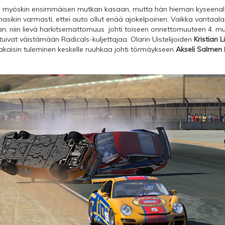
i myöskin ensimmäisen mutkan kasaan, mutta hän hieman kyseenalai
ikin varmasti, ettei auto ollut enää ajokelpoinen. Vaikka vantaalai
an, niin lievä harkitsemattomuus johti toiseen onnettomuuteen 4. m
outuivat väistämään Radicals-kuljettajaa. Olarin Uistelijoiden
Kristian 
a takaisin tuleminen keskelle ruuhkaa johti törmäykseen
Akseli Salmen