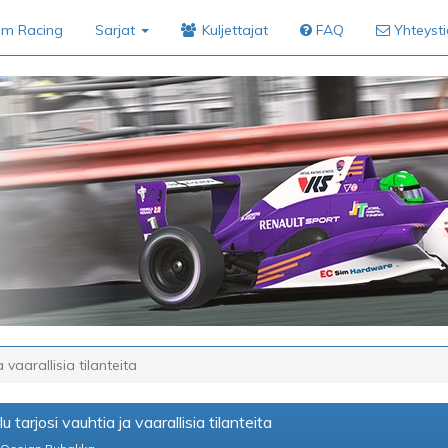
im Racing
Sarjat
Kuljettajat
FAQ
Yhteyst
 vaarallisia tilanteita
 tarjosi vauhtia ja vaarallisia tilanteita