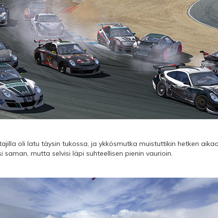
ttajilla oli latu täysin tukossa, ja ykkösmutka muistuttikin hetken aik
i saman, mutta selvisi läpi suhteellisen pienin vaurioin.