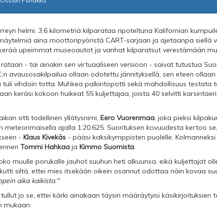
Ossian Puhakka
reyn helmi. 3,6 kilometriä kilparataa ripoteltuna Kalifornian kumpu
snäytelmiä aina moottoripyöristä CART-sarjaan ja ajetaanpa siellä vu
kerää upeimmat museoautot ja vanhat kilparatsut verestämään mui
rataan - tai ainakin sen virtuaaliseen versioon - saivat tutustua 
C:n avausosakilpailua ollaan odotettu jännityksellä, sen eteen ollaan 
tä tuli vihdoin totta. Muhkea palkintopotti sekä mahdollisuus testa
n keräsi kokoon huikeat 55 kuljettajaa, joista 40 selvitti karsintaer
ikan otti todellinen yllätysnimi,
Eero Vuorenmaa
, joka pieksi kilpa
n meteorimaisella ajalla 1:20.625. Suorituksen kovuudesta kertoo se, 
äkseen -
Klaus Kivekäs
- pääsi kaksikymppisten puolelle. Kolmanneksi
ennen
Tommi Hahkaa
ja
Kimmo Suomista
.
oko muulle porukalle jauhot suuhun heti alkuunsa, eikä kuljettajat oll
utti siltä, ettei mies itsekään oikein osannut odottaa näin kovaa su
pein aika kaikista."
 tullut jo se, ettei kärki ainakaan täysin määräytyisi käsikirjoituksien t
n mukaan.