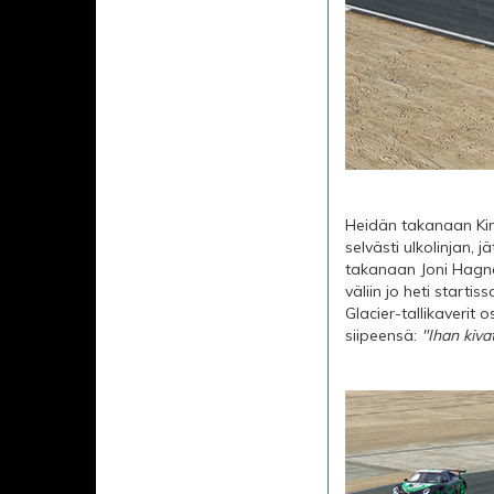
Heidän takanaan Kim
selvästi ulkolinjan,
takanaan Joni Hagner
väliin jo heti starti
Glacier-tallikaverit
siipeensä:
"Ihan kiva