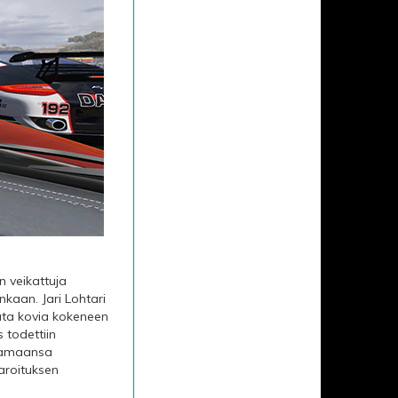
n veikattuja
nkaan. Jari Lohtari
rata kovia kokeneen
 todettiin
ajamaansa
aroituksen