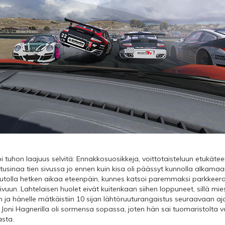
i tuhon laajuus selvitä: Ennakkosuosikkeja, voittotaisteluun etukätee
n tusinaa tien sivussa jo ennen kuin kisa oli päässyt kunnolla alkamaa
lä autolla hetken aikaa eteenpäin, kunnes katsoi paremmaksi parkkee
vuun. Lahtelaisen huolet eivät kuitenkaan siihen loppuneet, sillä mies
iin ja hänelle mätkäistiin 10 sijan lähtöruuturangaistus seuraavaan 
Joni Hagnerilla oli sormensa sopassa, joten hän sai tuomaristolta v
asta.