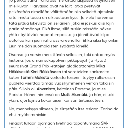
Jo pelkkä sana "rallicross" herättää lukijassa tietynlaisen
mielikuvan. Harvassa ovat ne lajit, jotka pystyvät
pelkästään nimellään välittämään niin selkeitä ajatuksia
siitä, mistä tässä on oikeastaan kyse. Ja vielä harvempi
tätä juttua lukevista on sellainen, joka ei joskus olisi lajin
pariin törmännyt. Eikä ihme, sillä tuskin missään näkee
yhtä näyttävää, nopeatempoista, ja jännittävää kilpa-
autoilua kuin juuri rallicross-areenoilla. Ehkä siksi laji onkin
juuri meidän suomalaisten sydäntä lähellä.
Osansa, ja varsin merkittävän sellaisen, toki antaa myös
historia. Jos oman sukupolveni pikkupojat (ja -tytöt)
seurasivat Grand Prix -ratojen gladiaattoreita
Mika
Häkkisestä Kimi Räikköseen
tai sorateiden sankareita
kuten
Tommi Mäkistä
voitosta toiseen, täytyy rallicrossin
puolella vierittää tiimaa vuosikymmenen verran takaisin
päin. Silloin oli
Ahvenisto
, keltainen Porsche, ja mies
Porista. Hänen nimensä on
Matti Alamäki.
Ja hän, ei toki
yksin, ajoi lajinsa kokonaisen kansan tietoisuuteen.
No, menneisyys sikseen, ja siirrytään itse asiaan. Tarinoida
ehtii myöhemminkin...
Finaalit tullaan ajamaan livefinaalitapahtumana
SM-