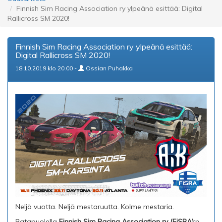
Finnish Sim Racing Association ry ylpeänä esittää: Digital
Rallicross SM 2020!
Finnish Sim Racing Association ry ylpeänä esittää:
Digital Rallicross SM 2020!
18.10.2019 klo 20.00 -
Ossian Puhakka
Neljä vuotta. Neljä mestaruutta. Kolme mestaria.
Ratapuolella
Finnish Sim Racing Association ry (FiSRA)
:n