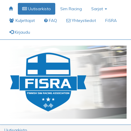
Uutisarkisto
Sim Racing
Sarjat
Kuljettajat
FAQ
Yhteystiedot
FiSRA
Kirjaudu
Uutisarkisto