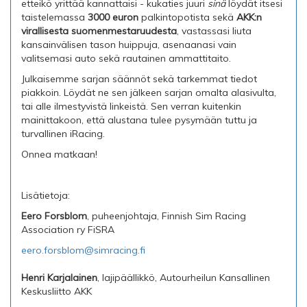
etteikö yrittää kannattaisi - kukaties juuri
sinä
löydät itsesi
taistelemassa
3000 euron
palkintopotista sekä
AKK:n
virallisesta suomenmestaruudesta
, vastassasi liuta
kansainvälisen tason huippuja, asenaanasi vain
valitsemasi auto sekä rautainen ammattitaito.
Julkaisemme sarjan säännöt sekä tarkemmat tiedot
piakkoin. Löydät ne sen jälkeen sarjan omalta alasivulta,
tai alle ilmestyvistä linkeistä. Sen verran kuitenkin
mainittakoon, että alustana tulee pysymään tuttu ja
turvallinen iRacing.
Onnea matkaan!
Lisätietoja:
Eero Forsblom
, puheenjohtaja, Finnish Sim Racing
Association ry FiSRA
eero.forsblom@simracing.fi
Henri Karjalainen
, lajipäällikkö, Autourheilun Kansallinen
Keskusliitto AKK