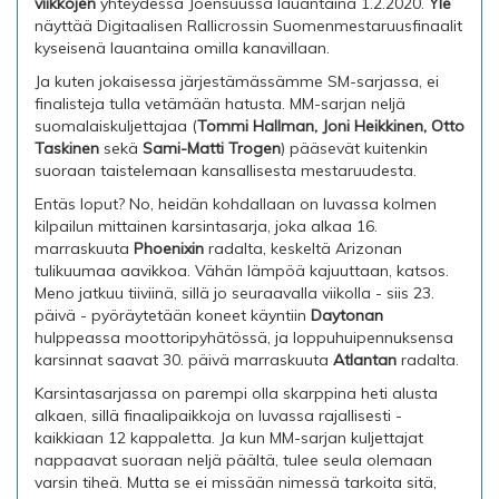
viikkojen
yhteydessä Joensuussa lauantaina 1.2.2020.
Yle
näyttää Digitaalisen Rallicrossin Suomenmestaruusfinaalit
kyseisenä lauantaina omilla kanavillaan.
Ja kuten jokaisessa järjestämässämme SM-sarjassa, ei
finalisteja tulla vetämään hatusta. MM-sarjan neljä
suomalaiskuljettajaa (
Tommi Hallman, Joni Heikkinen, Otto
Taskinen
sekä
Sami-Matti Trogen
) pääsevät kuitenkin
suoraan taistelemaan kansallisesta mestaruudesta.
Entäs loput? No, heidän kohdallaan on luvassa kolmen
kilpailun mittainen karsintasarja, joka alkaa 16.
marraskuuta
Phoenixin
radalta, keskeltä Arizonan
tulikuumaa aavikkoa. Vähän lämpöä kajuuttaan, katsos.
Meno jatkuu tiiviinä, sillä jo seuraavalla viikolla - siis 23.
päivä - pyöräytetään koneet käyntiin
Daytonan
hulppeassa moottoripyhätössä, ja loppuhuipennuksensa
karsinnat saavat 30. päivä marraskuuta
Atlantan
radalta.
Karsintasarjassa on parempi olla skarppina heti alusta
alkaen, sillä finaalipaikkoja on luvassa rajallisesti -
kaikkiaan 12 kappaletta. Ja kun MM-sarjan kuljettajat
nappaavat suoraan neljä päältä, tulee seula olemaan
varsin tiheä. Mutta se ei missään nimessä tarkoita sitä,