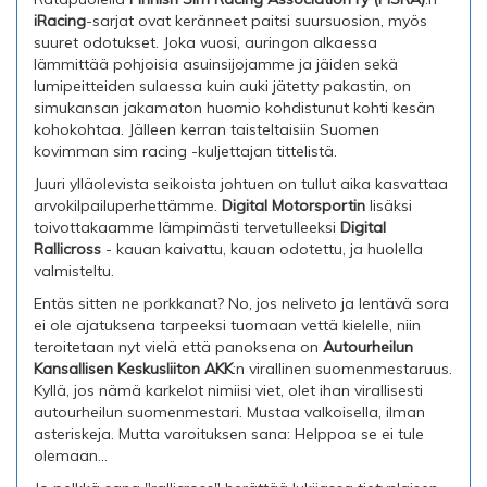
iRacing
-sarjat ovat keränneet paitsi suursuosion, myös
suuret odotukset. Joka vuosi, auringon alkaessa
lämmittää pohjoisia asuinsijojamme ja jäiden sekä
lumipeitteiden sulaessa kuin auki jätetty pakastin, on
simukansan jakamaton huomio kohdistunut kohti kesän
kohokohtaa. Jälleen kerran taisteltaisiin Suomen
kovimman sim racing -kuljettajan tittelistä.
Juuri ylläolevista seikoista johtuen on tullut aika kasvattaa
arvokilpailuperhettämme.
Digital Motorsportin
lisäksi
toivottakaamme lämpimästi tervetulleeksi
Digital
Rallicross
- kauan kaivattu, kauan odotettu, ja huolella
valmisteltu.
Entäs sitten ne porkkanat? No, jos neliveto ja lentävä sora
ei ole ajatuksena tarpeeksi tuomaan vettä kielelle, niin
teroitetaan nyt vielä että panoksena on
Autourheilun
Kansallisen Keskusliiton AKK
:n virallinen suomenmestaruus.
Kyllä, jos nämä karkelot nimiisi viet, olet ihan virallisesti
autourheilun suomenmestari. Mustaa valkoisella, ilman
asteriskeja. Mutta varoituksen sana: Helppoa se ei tule
olemaan...