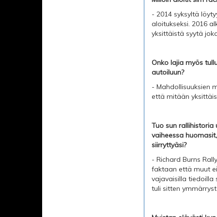
- 2014 syksyltä löyt
aloitukseksi. 2016 alk
yksittäistä syytä jok
Onko lajia myös tullu
autoiluun?
- Mahdollisuuksien m
että mitään yksittäi
Tuo sun rallihistoria
vaiheessa huomasit, e
siirryttyäsi?
- Richard Burns Rall
faktaan että muut ei
vajavaisilla tiedoil
tuli sitten ymmärrys