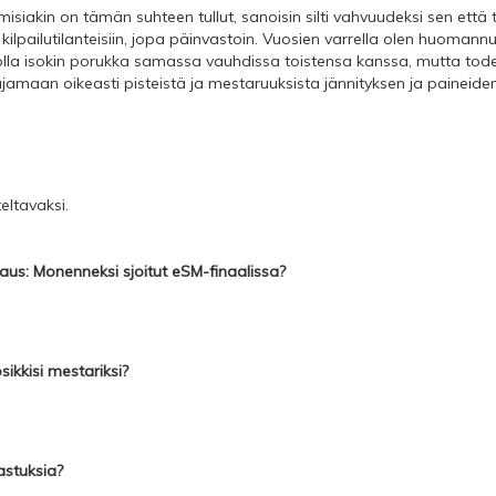
isiakin on tämän suhteen tullut, sanoisin silti vahvuudeksi sen että t
ilpailutilanteisiin, jopa päinvastoin. Vuosien varrella olen huomann
olla isokin porukka samassa vauhdissa toistensa kanssa, mutta tode
jamaan oikeasti pisteistä ja mestaruuksista jännityksen ja paineiden 
teltavaksi.
kaus: Monenneksi sjoitut eSM-finaalissa?
ikkisi mestariksi?
astuksia?