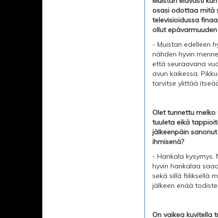
Muistan elävästi kun
osasi odottaa mitä s
televisioidussa fina
ollut epävarmuuden 
- Muistan edelleen h
nähden hyvin menneis
että seuraavana vuonn
avun kaikessa. Pikku 
tarvitse ylittää itse
Olet tunnettu melko 
tuuleta eikä tappioi
jälkeenpäin sanonut e
ihmisenä?
- Hankala kysymys. N
hyvin hankalaa saada
sekä sillä fiiliksellä
jälkeen enää todistel
On vaikea kuvitella t