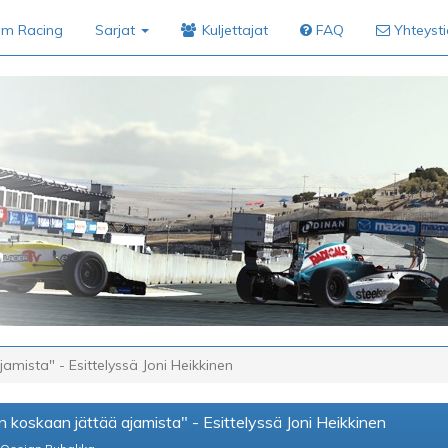
im Racing
Sarjat
Kuljettajat
FAQ
Yhteyst
amista" - Esittelyssä Joni Heikkinen
n koskaan jättää ajamista" - Esittelyssä Joni Heikkinen