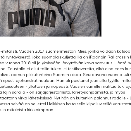
-mitalisti. Vuoden 2017 suomenmestari. Mies, jonka voidaan katsoa
itä ryntäyksestä, joka suomalaiskuljettajilla on iRacingin Rallicrossin
a vuonna 2018 oli jo yksissään järkyttävän kova saavutus. Häntä h
na. Taustalla ei ollut tallin tukea, ei testikavereita, eikä aina edes k
in olivat aamun pikkutunteina Suomen aikaa. Seuraavana vuonna tuli s
en
ripusti ajohanskat naulaan. Hän oli poistunut juuri sillä tyylillä, mil
tietoisuuteen - yllättäen ja nopeasti. Vuosien varrelle mahtuu toki a
 lajin saralla - on sarjajärjestämistä, lähetysohjaamista, ja myös
aattorin virka lähetyksissä. Nyt hän on kuitenkin palannut radalle 
sa selvää on se, ettei Heikkisen kaltaisella kilpailuvietillä varustett
in mitaleista kirkkaimpaan...