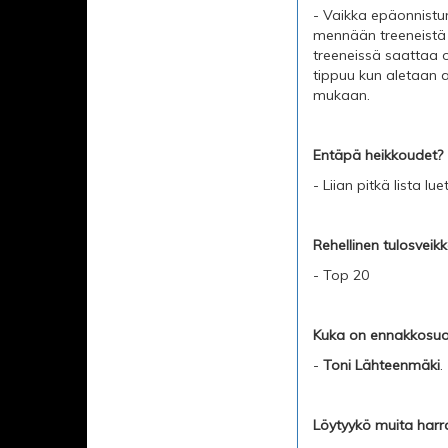
- Vaikka epäonnistum
mennään treeneistä k
treeneissä saattaa 
tippuu kun aletaan a
mukaan.
Entäpä heikkoudet?
- Liian pitkä lista lue
Rehellinen tulosveik
- Top 20
Kuka on ennakkosuos
-
Toni Lähteenmäki
.
Löytyykö muita harr