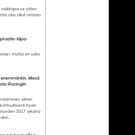
 vaikkapa se sitten
että olisi ollut mitään
piraatio kilpa-
uistan, mutta en usko
ella enemmänkin. Missä
asta iRacingiin
herääminen siihen
ohtuullisesti hyvin
a. Vuoden 2017 aikana
akin.