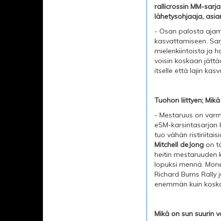
rallicrossin MM-sarja
lähetysohjaaja, asia
- Osan palosta ajami
kasvattamiseen. Sarj
mielenkiintoista ja 
voisin koskaan jättää
itselle että lajin k
Tuohon liittyen; Mikä 
- Mestaruus on varma
eSM-karsintasarjan 
tuo vähän ristiriitais
Mitchell deJong
on tä
heitin mestaruuden kä
lopuksi mennä. Mones
Richard Burns Rally j
enemmän kuin koskaa
Mikä on sun suurin v