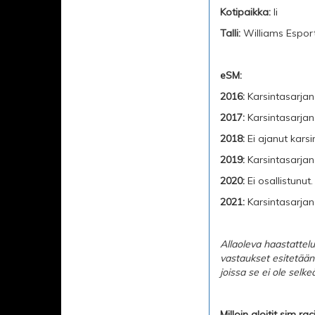
Kotipaikka:
Ii
Talli:
Williams Espor
eSM:
2016:
Karsintasarjan 
2017:
Karsintasarjan 1
2018:
Ei ajanut karsi
2019:
Karsintasarjan 2
2020:
Ei osallistunut.
2021:
Karsintasarjan
Allaoleva haastattelu
vastaukset esitetään 
joissa se ei ole selkeä
Milloin aloitit sim ra