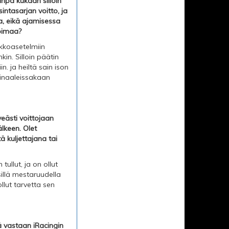
inpa kukaan silloin
ntasarjan voitto, ja
a, eikä ajamisessa
voimaa?
akkoasetelmiin
in. Silloin päätin
n. ja heiltä sain ison
 finaaleissakaan
veästi voittojaan
lkeen. Olet
ä kuljettajana tai
ullut, ja on ollut
sillä mestaruudella
ollut tarvetta sen
jä vastaan iRacingin