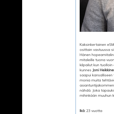
Kaksinkertainen eSM
osittain vastuussa si
Hänen hopeamitalins
mitaleille tuona vuon
kilpailut kun tuollo
kunnes
Joni Heikkin
saapui kansalliseen 
monia muita tehtäviä
asiantuntijakomment
nähdä. Joka tapaukses
mihinkään muuhun ku
Ikä:
23 vuotta