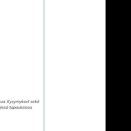
asua. Kysymykset sekä
iissä tapauksissa,