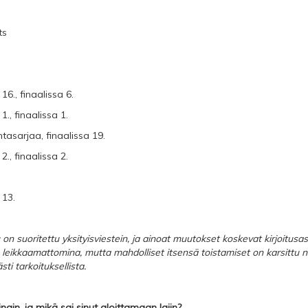
ts
16., finaalissa 6.
., finaalissa 1.
ntasarjaa, finaalissa 19.
., finaalissa 2.
 13.
 on suoritettu yksityisviestein, ja ainoat muutokset koskevat kirjoitus
leikkaamattomina, mutta mahdolliset itsensä toistamiset on karsittu n
sti tarkoituksellista.
cingin, ja mikä sai sinut aloittamaan lajin?