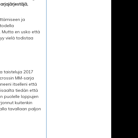
arjajärjestäjä,
ittämiseen ja
todella
. Mutta en usko että
yy vielä todistaa
a taisteluja 2017
icrossin MM-sarja
neeni itselleni että
toisaalta tiedän että
en puolelle loppujen
rjonnut kuitenkin
alla tavallaan paljon