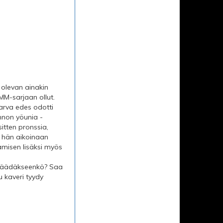
 olevan ainakin
 MM-sarjaan ollut.
arva edes odotti
unnon yöunia -
itten pronssia,
lä hän aikoinaan
jamisen lisäksi myös
- jäädäkseenkö? Saa
u kaveri tyydy