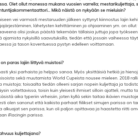
ssa. Olet ollut monessa mukana vuosien varrella; mestarikuljettaja, s
ntuntijakommentaattori... Mikä näistä on nykyään se mieluisin?
seen vei varmasti mestaruuden jälkeen syttynyt kiinnostus lajin keh
ajärjestäminen, lähetysten kehittäminen ja ohjaaminen ym. on ollut 
haaveena olisi joskus päästä tekemään tällaisia juttuja jopa työkseen
 ajamista nykyisillä saavutuksilla, tiedän että jossain vaiheessa täyt
asvaessa ja tason koventuessa pystyn edelleen voittamaan.
on paras lajiin liittyvä muistosi?
sti yksi parhaista ja helppo sanoa. Myös yksittäisiä hetkiä ja hienoj
kisoista sekä muutamista World Cupeista nousee mieleen. 2018 rall
ia muistoja; toisaalta tiedän olleeni sarjan nopein kuljettaja ja todista
ysin voitettavissa, toisin kuin yleisesti ihmiset silloin ajatteli, mutta 
sistä aika typeriin virheisiin, joten kyllä sekin taitaa ikävien muistoj
ti olen sanonut että kaikista parhaat fiilikset simujen parissa on ta
a alkuajat sen parissa, kun oli paljon opittavaa ja haastetta riitti om
n iRacingin parissa.
ahvuus kuljettajana?