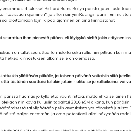
yy ensimmäiset tulokset Richard Burns Rallyn parista, joten lasketaan
oi "tosissaan ajaminen", ja silloin siirryin iRacingin pariin. En muista 
a sai aloittamaan lajin, kilpaa ajaminen on aina kiinnostanut.
t seurattua ihan pienestä pitäen, eli löytyykö sieltä jokin erityinen ins
ukaan on tullut seurattua formuloita sekä rallia niin pitkään kuin m
stä hetkeä kiinnostuksen alkamiselle on olemassa.
 ulottuukin yllättävän pitkälle, ja toisena päivänä voitaisiin siitä jut
ttä tästähän saattaisi tullakin jotain - oliko se jo ralliaikoina, vai v
yn parissa huomas jo kyllä että vauhti riittää, mutta ehkä sellainen 
 olekaan niin kovia ku luulin tapahtui 2016 eSM aikana, kun pärjäsin k
la säätämisestä tai ylipäätään pelin asetuksista ym. tärkeistä jutuist
tä näistä paljon enemmän, ja oma potentiaali alkoi näkymään radall