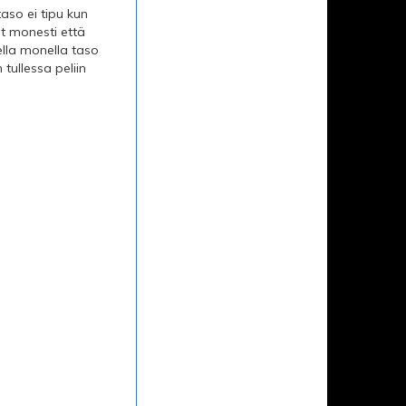
aso ei tipu kun
ut monesti että
lla monella taso
tullessa peliin