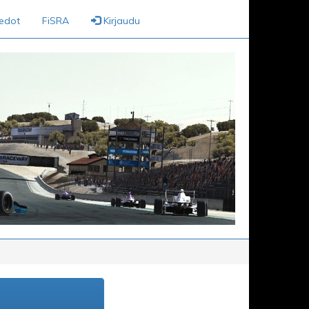
iedot
FiSRA
Kirjaudu