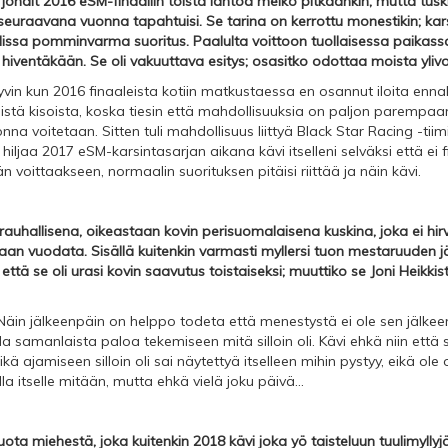
 johdit 2016 eSM-finaaliin toista lähtöä melko pitkäänkin, mutta tusk
euraavana vuonna tapahtuisi. Se tarina on kerrottu monestikin; karsi
alissa pomminvarma suoritus. Paalulta voittoon tuollaisessa paikass
hiventäkään. Se oli vakuuttava esitys; osasitko odottaa moista yli
yvin kun 2016 finaaleista kotiin matkustaessa en osannut iloita enn
tä kisoista, koska tiesin että mahdollisuuksia on paljon parempaank
a voitetaan. Sitten tuli mahdollisuus liittyä Black Star Racing -tiimii
hiljaa 2017 eSM-karsintasarjan aikana kävi itselleni selväksi että ei
ään voittaakseen, normaalin suorituksen pitäisi riittää ja näin kävi.
rauhallisena, oikeastaan kovin perisuomalaisena kuskina, joka ei hir
taan vuodata. Sisällä kuitenkin varmasti myllersi tuon mestaruuden jä
ttä se oli urasi kovin saavutus toistaiseksi; muuttiko se Joni Heikkist
äin jälkeenpäin on helppo todeta että menestystä ei ole sen jälkeen t
 samanlaista paloa tekemiseen mitä silloin oli. Kävi ehkä niin että 
 mikä ajamiseen silloin oli sai näytettyä itselleen mihin pystyy, eikä ole 
la itselle mitään, mutta ehkä vielä joku päivä...
uota miehestä, joka kuitenkin 2018 kävi joka yö taisteluun tuulimylly