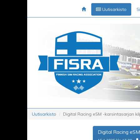
Uutisarkisto
S
Uutisarkisto
Digital Racing eSM -karsintasarjan ki
Digital Racing eSM 