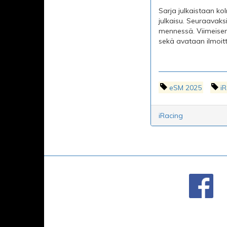
Sarja julkaistaan ko
julkaisu. Seuraavak
mennessä. Viimeisen
sekä avataan ilmoit
eSM 2025
i
iRacing