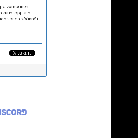
n päivämäärien
mmikuun loppuun
taan sarjan säännöt