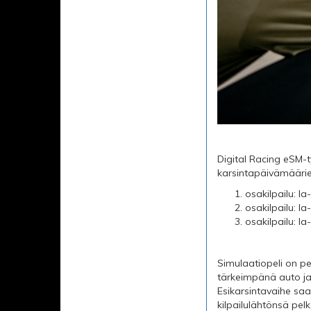
Digital Racing eSM-t
karsintapäivämääri
osakilpailu: la
osakilpailu: la
osakilpailu: la-
Simulaatiopeli on pe
tärkeimpänä auto ja 
Esikarsintavaihe sa
kilpailulähtönsä pel