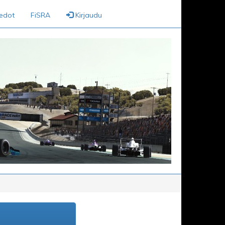
iedot
FiSRA
Kirjaudu