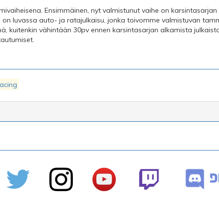
lmivaiheisena. Ensimmäinen, nyt valmistunut vaihe on karsintasarja
si on luvassa auto- ja ratajulkaisu, jonka toivomme valmistuvan ta
ä, kuitenkin vähintään 30pv ennen karsintasarjan alkamista julkais
tautumiset.
Racing