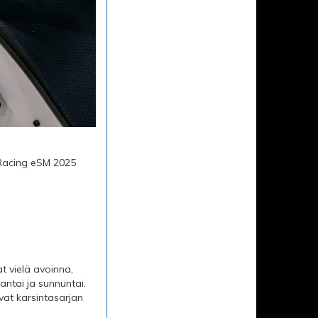
l Racing eSM 2025
t vielä avoinna,
antai ja sunnuntai.
vat karsintasarjan