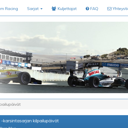
im Racing
Sarjat
Kuljettajat
FAQ
Yhteyst
lpailupäivät
-karsintasarjan kilpailupäivät