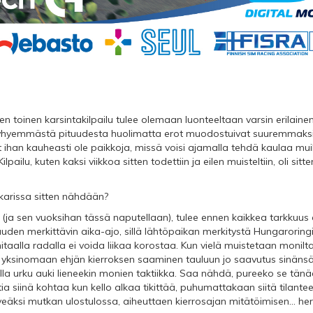
n toinen karsintakilpailu tulee olemaan luonteeltaan varsin erilainen
 lyhyemmästä pituudesta huolimatta erot muodostuivat suuremmaksi. 
 ihan kauheasti ole paikkoja, missä voisi ajamalla tehdä kaulaa mui
Kilpailu, kuten kaksi viikkoa sitten todettiin ja eilen muisteltiin, oli si
karissa sitten nähdään?
 (ja sen vuoksihan tässä naputellaan), tulee ennen kaikkea tarkkuu
auden merkittävin aika-ajo, sillä lähtöpaikan merkitystä Hungaroringin
taalla radalla ei voida liikaa korostaa. Kun vielä muistetaan monil
 yksinomaan ehjän kierroksen saaminen tauluun jo saavutus sinänsä
lla urku auki lieneekin monien taktiikka. Saa nähdä, pureeko se tänä
ttia siinä kohtaa kun kello alkaa tikittää, puhumattakaan siitä tilant
eäksi mutkan ulostulossa, aiheuttaen kierrosajan mitätöimisen... he