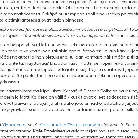
mme tulee, on heillä edessään vaikea päivä. Aika-ajot ovat ensiarvoi
ittukin, mutta miten itse kilpailu? Ohittaminen Hungaroringin radalla
tenkaan mahdotonta. Ehkäpä suurempaan rooliin nouseekin polttoai
tka optimitilanteessa ovat radan pinnassa.
ko korkea. Jos puskee alussa liikaa niin on lopussa ongelmissa"
, tot
me lopuksi.
"Kannattaa siis seurata kisa ihan loppuun asti"
, hän muist
n helppo yhtyä. Rata on varsin tekninen, eikä viilentäviä suoria j
 on todella vaikea tuoda takaisin optimilämpöihin, ja kun kärkikuljett
 säädetyt autot jo ihan oletuksena, tullaan varmasti näkemään pitkiä
ia tilanteita. Näyttävää? Ehdottomasti, muttei se nopein eikä varsi
ikin juttutuokiomme lopuksi, että jotkut kuljettajista saattavat jopa 
ikana. Se puolestaan ei ole ihan mikään parin sekunnin operaatio s
ykkösissä.
n haastavimmista kilpailuista. Kestääkö Pietarin Poikelan vauhti m
landerin ja Matti Kaidesojan välillä - kuskit ovat olleet sadasosan s
kä ovat päivän yllättäjät, ja uhmaako joku ennakko-odotuksia järje
in kysymyksiin saamme vastauksen muutaman tunnin päästä, sillä k
ta
Yle Areenan
sekä
Yle e-urheilun Twitch-kanavan
välityksellä. Selo
ommentaattorina
Kalle Parviainen
ja asiantuntijan roolissa loistaa
Jon
an takaavat 40 nälkäistä, innokasta, ja varmasti voitontahtoista kul