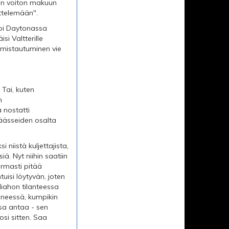
Kun voiton makuun
yttelemään".
joi Daytonassa
si Valtterille
valmistautuminen vie
 Tai, kuten
n
a nostatti
päässeiden osalta
ksi niistä kuljettajista,
ä. Nyt niihin saatiin
armasti pitää
tuisi löytyvän, joten
iliahon tilanteessa
eneessä, kumpikin
ssa antaa - sen
si sitten. Saa