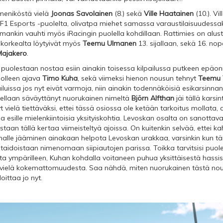
meniköstä vielä
Joonas Savolainen
(8.) sekä
Ville Haatainen
(10.). Vil
i F1 Esports -puolelta, olivatpa miehet samassa varaustilaisuudessa
ankin vauhti myös iRacingin puolella kohdillaan. Rattimies on alus
n korkealta löytyivät myös
Teemu Ulmanen
13. sijallaan, sekä 16. n
Majakero
.
 puolestaan nostaa esiin ainakin toisessa kilpailussa putkeen epäo
solleen ajava
Timo Kuha
, sekä viimeksi hienon nousun tehnyt
Teemu 
luissa jos nyt eivät varmoja, niin ainakin todennäköisiä esikarsinnan 
llaan säväyttänyt nuorukainen nimeltä
Björn Alfthan
jäi tällä karsi
 vielä tiettäväksi, ettei tässä osiossa ole ketään tarkoitus mollata,
 esille mielenkiintoisia yksityiskohtia. Levoskan osalta on sanottava
rostaan tällä kertaa viimeisteltyä ajoissa. On kuitenkin selvää, ettei k
nnalle jääminen ainakaan helpota Levoskan urakkaa, varsinkin kun t
tu taidoistaan nimenomaan siipiautojen parissa. Toikka tarvitsisi puol
 ympärilleen, Kuhan kohdalla voitaneen puhua yksittäisestä hassist
vielä kokemattomuudesta. Saa nähdä, miten nuorukainen tästä nous
ittaa jo nyt.