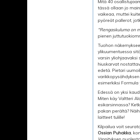
Mitä 40 osallistujaa
tässä ollaan jo main
vaikeaa, muttei kui
pyöreät pallerot, jo
"Rengaskuluma on mel
pienen juttutuokiom
Tuohon näkemykseen o
ylikuumentuessa sitä
varsin yliohjaavaksi
hiuskarvat nostattav
edetä. Pietari uumoil
varikkopysähdyksen a
esimerkiksi Formula 
Edessä on yksi kaude
Miten käy Valtteri A
esikarsinnassa? Ket
pakan perältä? Näih
laitteet tulille!
Kilpailua voit seura
Ossian Puhakka
, k
Jännityksen puolesta