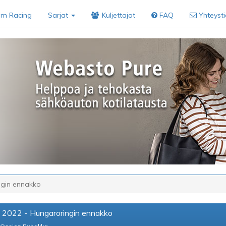
im Racing
Sarjat
Kuljettajat
FAQ
Yhteyst
ngin ennakko
M 2022 - Hungaroringin ennakko