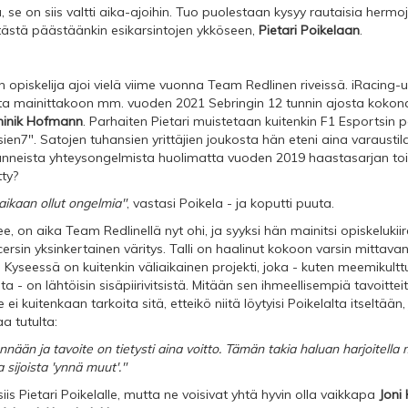
, se on siis valtti aika-ajoihin. Tuo puolestaan kysyy rautaisia hermo
tästä päästäänkin esikarsintojen ykköseen,
Pietari Poikelaan
.
n opiskelija ajoi vielä viime vuonna Team Redlinen riveissä. iRacing-u
ta mainittakoon mm. vuoden 2021 Sebringin 12 tunnin ajosta kokonais
inik Hofmann
. Parhaiten Pietari muistetaan kuitenkin F1 Esportsin p
 "sien7". Satojen tuhansien yrittäjien joukosta hän eteni aina varausti
ivanneista yhteysongelmista huolimatta vuoden 2019 haastasarjan to
tty?
 aikaan ollut ongelmia"
, vastasi Poikela - ja koputti puuta.
ulee, on aika Team Redlinellä nyt ohi, ja syyksi hän mainitsi opiskelukii
cersin yksinkertainen väritys. Talli on haalinut kokoon varsin mittav
. Kyseessä on kuitenkin väliaikainen projekti, joka - kuten meemikultt
ta - on lähtöisin sisäpiirivitsistä. Mitään sen ihmeellisempiä tavoittei
e ei kuitenkaan tarkoita sitä, etteikö niitä löytyisi Poikelalta itseltää
a tutulta:
nnään ja tavoite on tietysti aina voitto. Tämän takia haluan harjoitell
a sijoista 'ynnä muut'."
is Pietari Poikelalle, mutta ne voisivat yhtä hyvin olla vaikkapa
Joni