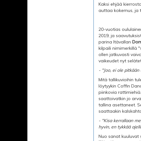
Kaksi ehjää kierrosta
auttaa kokemus, ja 
20-vuotias oululaine
2019, ja saavutuksis
parina Itävallan
Dom
kilpaili nimimerkillä
ollen jatkuvasti va
vaikeudet nyt seläte
- "Joo, ei ole pitkään
Mitä tallikuvioihin t
löytyykin Coffin Dan
piinkovia rattimiehiä
saattoivatkin jo arva
tallina asettaneet. S
saattaakin kalskahta
- "Kisa kerrallaan me
hyvin, en tykkää ajell
Nuo sanat kuuluvat si