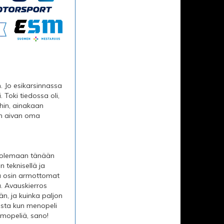
. Jo esikarsinnassa
Toki tiedossa oli,
hin, ainakaan
tten aivan oma
s olemaan tänään
 teknisellä ja
ta osin armottomat
. Avauskierros
än, ja kuinka paljon
eesta kun menopeli
rmopeliä, sano!