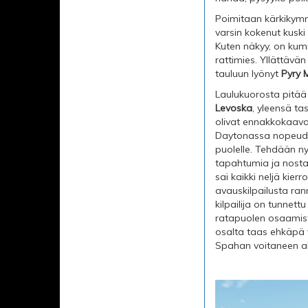
Poimitaan kärkikym
varsin kokenut kusk
Kuten näkyy, on kumm
rattimies. Yllättävä
tauluun lyönyt
Pyry 
Laulukuorosta pitää
Levoska
, yleensä ta
olivat ennakkokaavai
Daytonassa nopeude
puolelle. Tehdään nyt
tapahtumia ja nostaa
sai kaikki neljä kier
avauskilpailusta ra
kilpailija on tunnet
ratapuolen osaamista
osalta taas ehkäpä 
Spahan voitaneen alo