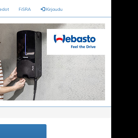
iedot
FiSRA
Kirjaudu