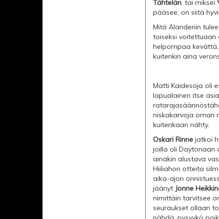
Tähtelän
, tai miksei
pääsee, on siitä hyv
Mitä Alanderiin tule
toiseksi voitettuaan 
helpompaa kevättä, jo
kuitenkin aina verons
Matti Kaidesoja oli 
lapualainen itse asi
ratarajasäännöstähän 
niskakarvoja oman n
kuitenkaan nähty.
Oskari Rinne
jatkoi h
joilla oli Daytonaan
ainakin alustava vas
Hiiliahon otteita sil
aika-ajon onnistuessa
jäänyt
Jonne Heikki
nimittäin tarvitsee o
seuraukset ollaan to
nähdä, pysyykö poiki