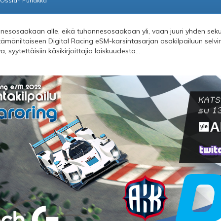
Ossian Puhakka
annesosaakaan alle, eikä tuhannesosaakaan yli, vaan juuri yhden sek
tämäniltaiseen Digital Racing eSM-karsintasarjan osakilpailuun selvin
, syytettäisiin käsikirjoittajia laiskuudesta...