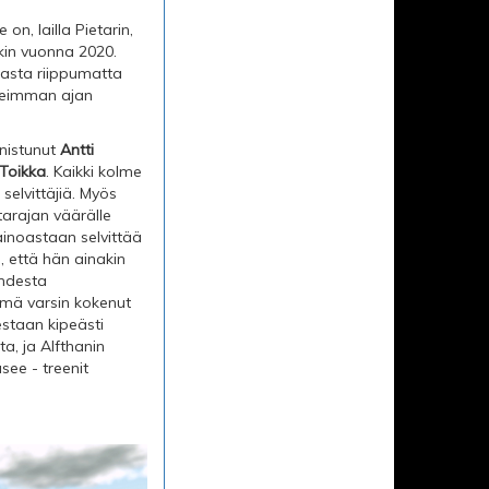
le on, lailla Pietarin,
kin vuonna 2020.
tasta riippumatta
opeimman ajan
nnistunut
Antti
Toikka
. Kaikki kolme
selvittäjiä. Myös
ntarajan väärälle
 ainoastaan selvittää
, että hän ainakin
ahdesta
ämä varsin kokenut
estaan kipeästi
a, ja Alfthanin
ee - treenit