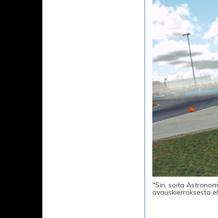
"Siri, soita Astron
avauskierroksesta eh