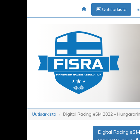
Uutisarkisto
S
Uutisarkisto
Digital Racing eSM 2022 - Hungarori
Digital Racing eS