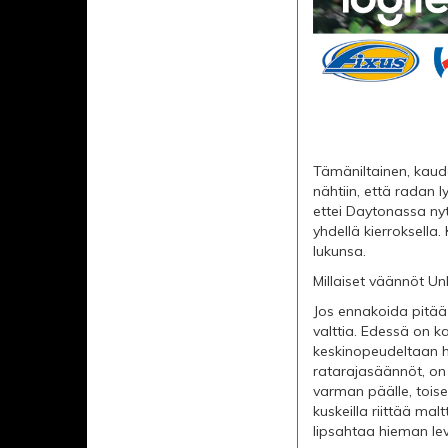
Tämäniltainen, kaude
nähtiin, että radan
ettei Daytonassa nyt
yhdellä kierroksella. 
lukunsa.
Millaiset väännöt Un
Jos ennakoida pitää
valttia. Edessä on k
keskinopeudeltaan hi
ratarajasäännöt, on
varman päälle, toise
kuskeilla riittää mal
lipsahtaa hieman lev