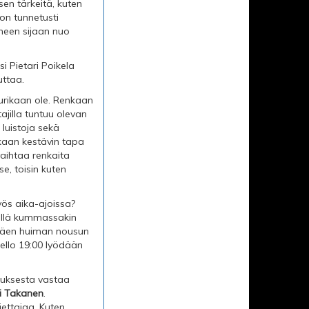
sen tärkeitä, kuten
 on tunnetusti
neen sijaan nuo
esi Pietari Poikela
uttaa.
uurikaan ole. Renkaan
ajilla tuntuu olevan
 luistoja sekä
nkaan kestävin tapa
vaihtaa renkaita
e, toisin kuten
yös aika-ajoissa?
isällä kummassakin
stäen huiman nousun
ello 19:00 lyödään
stuksesta vastaa
i Takanen
.
jettajaa. Kuten