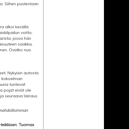
ja. Siihen puolestaan
ra alkoi kesällä
kilpailun voitto,
arista, jossa hän
laisuuteen saakka,
inen. Ovatko nuo
reet. Nykyisin autosta
an kokoelman
uuria tuntevat
ta pojat eivät ole
n, ja seuraava lainaus
a mahdollisimman
 Heikkisen
,
Tuomas