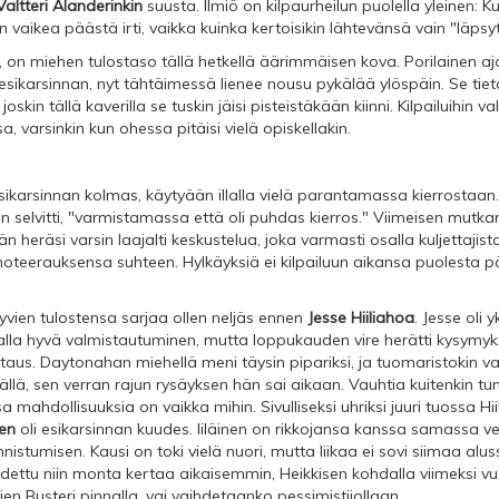
Valtteri Alanderinkin
suusta. Ilmiö on kilpaurheilun puolella yleinen: 
in vaikea päästä irti, vaikka kuinka kertoisikin lähtevänsä vain "läps
e, on miehen tulostaso tällä hetkellä äärimmäisen kova. Porilainen a
esikarsinnan, nyt tähtäimessä lienee nousu pykälää ylöspäin. Se tietäi
skin tällä kaverilla se tuskin jäisi pisteistäkään kiinni. Kilpailuihin 
a, varsinkin kun ohessa pitäisi vielä opiskellakin.
esikarsinnan kolmas, käytyään illalla vielä parantamassa kierrostaan.
an selvitti, "varmistamassa että oli puhdas kierros." Viimeisen mutka
heräsi varsin laajalti keskustelua, joka varmasti osalla kuljettajist
oteerauksensa suhteen. Hylkäyksiä ei kilpailuun aikansa puolesta 
yvien tulostensa sarjaa ollen neljäs ennen
Jesse Hiiliahoa
. Jesse oli y
 alla hyvä valmistautuminen, mutta loppukauden vire herätti kysymyksi
taus. Daytonahan miehellä meni täysin pipariksi, ja tuomaristokin v
mällä, sen verran rajun rysäyksen hän sai aikaan. Vauhtia kuitenkin tun
 mahdollisuuksia on vaikka mihin. Sivulliseksi uhriksi juuri tuossa Hi
nen
oli esikarsinnan kuudes. Iiläinen on rikkojansa kanssa samassa v
nnistumisen. Kausi on toki vielä nuori, mutta liikaa ei sovi siimaa alu
dettu niin monta kertaa aikaisemmin, Heikkisen kohdalla viimeksi vuo
en Busteri pinnalla, vai vaihdetaanko pessimistijollaan...