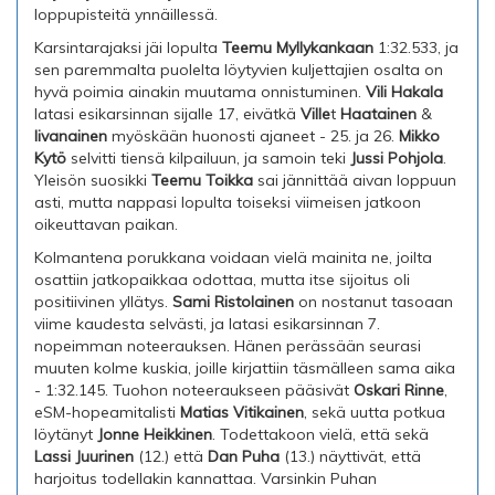
loppupisteitä ynnäillessä.
Karsintarajaksi jäi lopulta
Teemu Myllykankaan
1:32.533, ja
sen paremmalta puolelta löytyvien kuljettajien osalta on
hyvä poimia ainakin muutama onnistuminen.
Vili Hakala
latasi esikarsinnan sijalle 17, eivätkä
Ville
t
Haatainen
&
Iivanainen
myöskään huonosti ajaneet - 25. ja 26.
Mikko
Kytö
selvitti tiensä kilpailuun, ja samoin teki
Jussi Pohjola
.
Yleisön suosikki
Teemu Toikka
sai jännittää aivan loppuun
asti, mutta nappasi lopulta toiseksi viimeisen jatkoon
oikeuttavan paikan.
Kolmantena porukkana voidaan vielä mainita ne, joilta
osattiin jatkopaikkaa odottaa, mutta itse sijoitus oli
positiivinen yllätys.
Sami Ristolainen
on nostanut tasoaan
viime kaudesta selvästi, ja latasi esikarsinnan 7.
nopeimman noteerauksen. Hänen perässään seurasi
muuten kolme kuskia, joille kirjattiin täsmälleen sama aika
- 1:32.145. Tuohon noteeraukseen pääsivät
Oskari Rinne
,
eSM-hopeamitalisti
Matias Vitikainen
, sekä uutta potkua
löytänyt
Jonne Heikkinen
. Todettakoon vielä, että sekä
Lassi Juurinen
(12.) että
Dan Puha
(13.) näyttivät, että
harjoitus todellakin kannattaa. Varsinkin Puhan