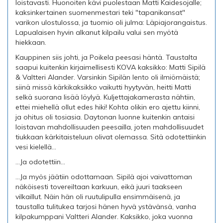
loistavasti. Huonoiten kävi puolestaan Matti Kaidesojalle;
kaksinkertainen suomenmestari teki "tapanikansat"
varikon ulostulossa, ja tuomio oli julma: Läpiajorangaistus.
Lapualaisen hyvin alkanut kilpailu valui sen myötä
hiekkaan.
Kauppinen siis johti, ja Poikela peesasi häntä. Taustalta
saapui kuitenkin kirjaimellisesti KOVA kaksikko: Matti Sipilä
& Valtteri Alander. Varsinkin Sipilän lento oli ilmiömäistä;
siinä missä kärkikaksikko vaikutti hyytyvän, heitti Matti
selkä suorana lisää löylyä. Kuljettajakamerasta nähtiin,
ettei miehellä ollut edes hiki! Kohta olikin ero ajettu kiinni,
ja ohitus oli tosiasia. Daytonan luonne kuitenkin antaisi
loistavan mahdollisuuden peesailla, joten mahdollisuudet
tiukkaan kärkitaisteluun olivat olemassa. Sitä odotettiinkin
vesi kielellä...
...Ja odotettiin...
...Ja myös jäätiin odottamaan. Sipilä ajoi vaivattoman
näköisesti tovereiltaan karkuun, eikä juuri taakseen
vilkaillut. Näin hän oli ruutulipulla ensimmäisenä, ja
taustalla tulitukea tarjosi hänen hyvä ystävänsä, vanha
kilpakumppani Valtteri Alander. Kaksikko, joka vuonna