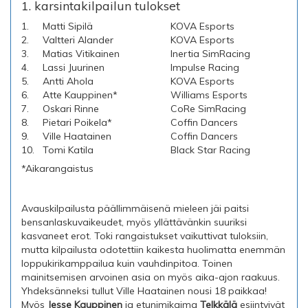
1. karsintakilpailun tulokset
1.
Matti Sipilä
KOVA Esports
2.
Valtteri Alander
KOVA Esports
3.
Matias Vitikainen
Inertia SimRacing
4.
Lassi Juurinen
Impulse Racing
5.
Antti Ahola
KOVA Esports
6.
Atte Kauppinen*
Williams Esports
7.
Oskari Rinne
CoRe SimRacing
8.
Pietari Poikela*
Coffin Dancers
9.
Ville Haatainen
Coffin Dancers
10.
Tomi Katila
Black Star Racing
*Aikarangaistus
Avauskilpailusta päällimmäisenä mieleen jäi paitsi
bensanlaskuvaikeudet, myös yllättävänkin suuriksi
kasvaneet erot. Toki rangaistukset vaikuttivat tuloksiin,
mutta kilpailusta odotettiin kaikesta huolimatta enemmän
loppukirikamppailua kuin vauhdinpitoa. Toinen
mainitsemisen arvoinen asia on myös aika-ajon raakuus.
Yhdeksänneksi tullut Ville Haatainen nousi 18 paikkaa!
Myös
Jesse Kauppinen
ja etunimikaima
Telkkälä
esiintyivät