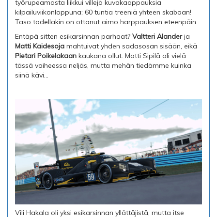
työrupeamasta liikkui villejä kuvakaappauksia
kilpailuviikonloppuna; 60 tuntia treeniä yhteen skabaan!
Taso todellakin on ottanut aimo harppauksen eteenpäin.
Entäpä sitten esikarsinnan parhaat?
Valtteri Alander
ja
Matti Kaidesoja
mahtuivat yhden sadasosan sisään, eikä
Pietari Poikelakaan
kaukana ollut. Matti Sipilä oli vielä
tässä vaiheessa neljäs, mutta mehän tiedämme kuinka
siinä kävi...
Vili Hakala oli yksi esikarsinnan yllättäjistä, mutta itse