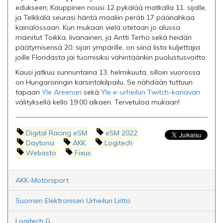
edukseen; Kauppinen nousi 12 pykälää matkalla 11. sijalle,
ja Telkkälä seurasi häntä maaliin peräti 17 päänahkaa
kainalossaan. Kun mukaan vielä otetaan jo alussa
mainitut Toikka, Iivanainen, ja Antti Terho sekä heidän
päätymisensä 20. sijan ympärille, on siinä lista kuljettajia
joille Floridasta jäi tuomisiksi vähintäänkin puolustusvoitto.
Kausi jatkuu sunnuntaina 13. helmikuuta, silloin vuorossa
on Hungaroringin karsintakilpailu. Se nähdään tuttuun
tapaan
Yle Areenan
sekä
Yle e-urheilun Twitch-kanavan
välityksellä kello 19:00 alkaen. Tervetuloa mukaan!
Digital Racing eSM
eSM 2022
Daytona
AKK
Logitech
Webasto
Fixus
AKK-Motorsport
Suomen Elektronisen Urheilun Liitto
Logitech G