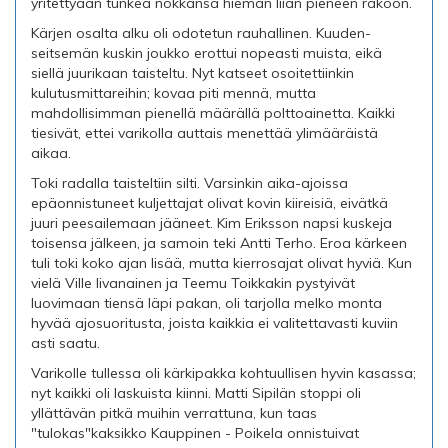
yritettyään tunkea nokkansa hieman liian pieneen rakoon.
Kärjen osalta alku oli odotetun rauhallinen. Kuuden-
seitsemän kuskin joukko erottui nopeasti muista, eikä
siellä juurikaan taisteltu. Nyt katseet osoitettiinkin
kulutusmittareihin; kovaa piti mennä, mutta
mahdollisimman pienellä määrällä polttoainetta. Kaikki
tiesivät, ettei varikolla auttais menettää ylimääräistä
aikaa.
Toki radalla taisteltiin silti. Varsinkin aika-ajoissa
epäonnistuneet kuljettajat olivat kovin kiireisiä, eivätkä
juuri peesailemaan jääneet. Kim Eriksson napsi kuskeja
toisensa jälkeen, ja samoin teki Antti Terho. Eroa kärkeen
tuli toki koko ajan lisää, mutta kierrosajat olivat hyviä. Kun
vielä Ville Iivanainen ja Teemu Toikkakin pystyivät
luovimaan tiensä läpi pakan, oli tarjolla melko monta
hyvää ajosuoritusta, joista kaikkia ei valitettavasti kuviin
asti saatu.
Varikolle tullessa oli kärkipakka kohtuullisen hyvin kasassa;
nyt kaikki oli laskuista kiinni. Matti Sipilän stoppi oli
yllättävän pitkä muihin verrattuna, kun taas
"tulokas"kaksikko Kauppinen - Poikela onnistuivat