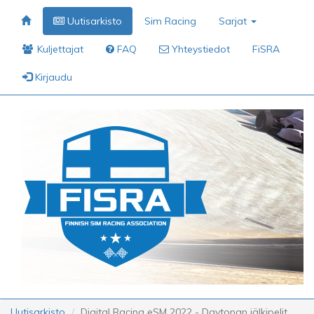
Uutisarkisto
Sim Racing
Sarjat
Kuljettajat
FAQ
Yhteystiedot
FiSRA
Kirjaudu
Uutisarkisto
Digital Racing eSM 2022 - Daytonan jälkipelit