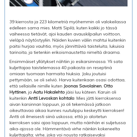
39 kierrosta ja 223 kilometriä myöhemmin oli valokeilassa
edelleen sama mies. Matti Sipilä, kuten kaikki jo tässä
vaiheessa tietävät, ajoi kauden avauskilpailun voittoon,
vieläpä näytöstyyliin. Näiden kuvien väliin mahtui kuitenkin
paitsi hurjaa vauhtia, myös jännittäviä taisteluita, lukuisia
tarinoita, ja tietenkin erikoismaustetta nimeltä draama.
Ensimmäiset yllätykset nähtiin jo esikarsinnassa. Yli sata
kuljettajaa taistelemassa 40 paikasta on reseptinä
omiaan tuomaan harmaita hiuksia. Joku joutuisi
pettymään, se oli selviö. Harva kuitenkaan osasi odottaa,
että sellaisille nimille kuten
Joonas Savolainen
,
Otto
Hyttinen
, ja
Aatu Hakalehto
jäisi luu käteen. Karuin oli
kuitenkin
Antti Levoskan kohtalo
: Mies jätti kierroksensa
aivan karsinnan loppuun, ja oli tekemässä jatkoon
oikeuttavaa aikaa kunnes ruutulippu keskeytti kierroksen!
Antti oli ilmeisesti siinä uskossa, että jo aloitetun
kierroksen saisi ajaa loppuun, mutta näinhän ei suljetussa
aika-ajossa ole. Hämmentävä virhe näinkin kokeneelta
kuljettajalta; virhe, joka voi nousta ratkaisevaksi