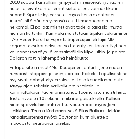
2018 saapui kansallisiin ympyröihin seisoivat nyt vuoren
huipulla, eivätkä maisemat sieltä olleet varmastikaan
huonot! Sipilälle kyseessä oli myös henkilökohtainen
triumfi, sillä hän on yleensä ollut hieman Alanderia
heikompi. Ei paljoa; miehet ovat todella tasaisia, mutta
hieman kuitenkin. Kun vielä muistetaan Sipilän selviäminen
TAG Heuer Porsche Esports Supercupiin eli lajin MM-
sarjaan täksi kaudeksi, on voitto erityisen tärkeä: Nyt hän
voi panostaa täysillä kansainvälisiin kilpailuihin, ja palata
Dallaran rattiin lähempänä heinäkuuta.
Entäpä sitten muut? No, Kauppinen joutui hiljentämään
runsaasti stoppien jälkeen, samoin Poikela. Lopullisesti he
hyytyivät jäähdyttelykierrokselle. Tällä kaudellahan autot
täytyy ajaa takaisin varikolle omin voimin, ja
kummaltakaan tuo ei onnistunut. Tuomaristo muisti heitä
tästä hyvästä 10 sekunnin aikarangaistuksella. Kalliisiin
hinauspalveluihin joutuivat turvautumaan myös Joni
Heikkinen,
Teemu Korhonen
, sekä
Elias Raikaa
. Heidän
rangaistustensa myötä Daytonan kunnialuettelo
muodostui seuraavanlaiseksi: