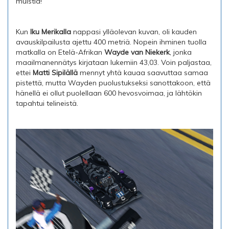
muistia!
Kun
Iku Merikalla
nappasi ylläolevan kuvan, oli kauden
avauskilpailusta ajettu 400 metriä. Nopein ihminen tuolla
matkalla on Etelä-Afrikan
Wayde van Niekerk
, jonka
maailmanennätys kirjataan lukemiin 43,03. Voin paljastaa,
ettei
Matti Sipilällä
mennyt yhtä kauaa saavuttaa samaa
pistettä, mutta Wayden puolustukseksi sanottakoon, että
hänellä ei ollut puolellaan 600 hevosvoimaa, ja lähtökin
tapahtui telineistä.