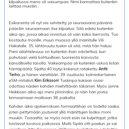
kilpailussa meno oli vaisumpaa. Nimi kannattaa kuitenkin
laittaa muistiin...
Esikarsinta oli nyt siis selvitetty, ja seuraavana päivänä
päästiin seuraamaan itse kilpailua. Sitä edelsi kuitenkin
aika-ajo, jossa aikaa onnistua oli vain kaksi kierrosta. Tuo
kostautui monille, muun muassa yllä mainitulle Vili
Hakalalle. 35. lähtöruutu tuskin oli sitä, mitä hän halusi.
Pieni ailahtelevuus on kuitenkin ihan odotettua, kun
puhutaan vielä kohtuullisen tuoreesta kasvosta
kansallisella tasolla. Vaikeampaa oli kuitenkin uskoa listan
häntäpäätä: Sijalta 40 löytyi kokenut ratakettu
Antti
Terho
, ja hänen viereltään, 39. ruudusta, kolminkertainen
eSM-mitalisti
Kim Eriksson
! Tuskinpa kukaan osasi
odottaa näiden kahden miehittävän takarivin. Myös Jonne
Heikkisen aika-ajo meni plörinäksi, ja näin hän joutui
kirmaamaan matkaan 38. paikalta.
Kahden aika-ajokierroksen formaattihan on todella raaka,
joten pettymään joutuivat yllä mainittujen lisäksi moni
muukin. Toisaalta, se myös nosti esiin ne kuljettajat, jotka
loistavat kovissa paikoissa. Matti Sipilä otti paalun, ja sai