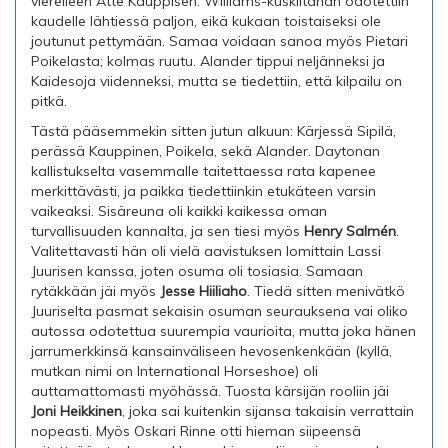
vierelleen Atte Kauppisen. Williams-kuskiltahan odotettiin
kaudelle lähtiessä paljon, eikä kukaan toistaiseksi ole
joutunut pettymään. Samaa voidaan sanoa myös Pietari
Poikelasta; kolmas ruutu. Alander tippui neljänneksi ja
Kaidesoja viidenneksi, mutta se tiedettiin, että kilpailu on
pitkä.
Tästä pääsemmekin sitten jutun alkuun: Kärjessä Sipilä,
perässä Kauppinen, Poikela, sekä Alander. Daytonan
kallistukselta vasemmalle taitettaessa rata kapenee
merkittävästi, ja paikka tiedettiinkin etukäteen varsin
vaikeaksi. Sisäreuna oli kaikki kaikessa oman
turvallisuuden kannalta, ja sen tiesi myös
Henry Salmén
.
Valitettavasti hän oli vielä aavistuksen lomittain Lassi
Juurisen kanssa, joten osuma oli tosiasia. Samaan
rytäkkään jäi myös
Jesse Hiiliaho
. Tiedä sitten menivätkö
Juuriselta pasmat sekaisin osuman seurauksena vai oliko
autossa odotettua suurempia vaurioita, mutta joka hänen
jarrumerkkinsä kansainväliseen hevosenkenkään (kyllä,
mutkan nimi on International Horseshoe) oli
auttamattomasti myöhässä. Tuosta kärsijän rooliin jäi
Joni Heikkinen
, joka sai kuitenkin sijansa takaisin verrattain
nopeasti. Myös Oskari Rinne otti hieman siipeensä