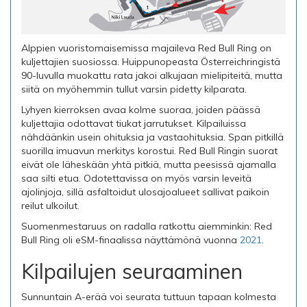
Alppien vuoristomaisemissa majaileva Red Bull Ring on
kuljettajien suosiossa. Huippunopeasta Österreichringistä
90-luvulla muokattu rata jakoi alkujaan mielipiteitä, mutta
siitä on myöhemmin tullut varsin pidetty kilparata.
Lyhyen kierroksen avaa kolme suoraa, joiden päässä
kuljettajia odottavat tiukat jarrutukset. Kilpailuissa
nähdäänkin usein ohituksia ja vastaohituksia. Span pitkillä
suorilla imuavun merkitys korostui. Red Bull Ringin suorat
eivät ole läheskään yhtä pitkiä, mutta peesissä ajamalla
saa silti etua. Odotettavissa on myös varsin leveitä
ajolinjoja, sillä asfaltoidut ulosajoalueet sallivat paikoin
reilut ulkoilut.
Suomenmestaruus on radalla ratkottu aiemminkin: Red
Bull Ring oli eSM-finaalissa näyttämönä vuonna
2021
.
Kilpailujen seuraaminen
Sunnuntain A-erää voi seurata tuttuun tapaan kolmesta