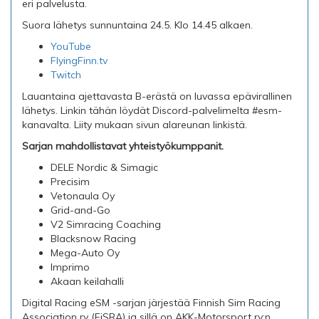
eri palvelusta.
Suora lähetys sunnuntaina 24.5. Klo 14.45 alkaen.
YouTube
FlyingFinn.t
v
Twitch
Lauantaina ajettavasta B-erästä on luvassa epävirallinen
lähetys. Linkin tähän löydät Discord-palvelimelta #esm-
kanavalta. Liity mukaan sivun alareunan linkistä.
Sarjan mahdollistavat yhteistyökumppanit.
DELE Nordic & Simagic
Precisim
Vetonaula Oy
Grid-and-Go
V2 Simracing Coaching
Blacksnow Racing
Mega-Auto Oy
Imprimo
Akaan keilahalli
Digital Racing eSM -sarjan järjestää Finnish Sim Racing
Association ry (FiSRA) ja sillä on AKK-Motorsport ry:n