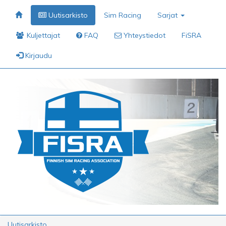
Uutisarkisto
Sim Racing
Sarjat
Kuljettajat
FAQ
Yhteystiedot
FiSRA
Kirjaudu
Uutisarkisto