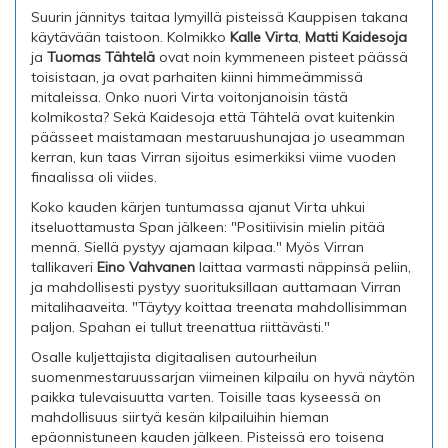
Suurin jännitys taitaa lymyillä pisteissä Kauppisen takana
käytävään taistoon. Kolmikko
Kalle Virta
,
Matti Kaidesoja
ja
Tuomas Tähtelä
ovat noin kymmeneen pisteet päässä
toisistaan, ja ovat parhaiten kiinni himmeämmissä
mitaleissa. Onko nuori Virta voitonjanoisin tästä
kolmikosta? Sekä Kaidesoja että Tähtelä ovat kuitenkin
päässeet maistamaan mestaruushunajaa jo useamman
kerran, kun taas Virran sijoitus esimerkiksi viime vuoden
finaalissa oli viides.
Koko kauden kärjen tuntumassa ajanut Virta uhkui
itseluottamusta Span jälkeen: "Positiivisin mielin pitää
mennä. Siellä pystyy ajamaan kilpaa." Myös Virran
tallikaveri
Eino Vahvanen
laittaa varmasti näppinsä peliin,
ja mahdollisesti pystyy suorituksillaan auttamaan Virran
mitalihaaveita. "Täytyy koittaa treenata mahdollisimman
paljon. Spahan ei tullut treenattua riittävästi."
Osalle kuljettajista digitaalisen autourheilun
suomenmestaruussarjan viimeinen kilpailu on hyvä näytön
paikka tulevaisuutta varten. Toisille taas kyseessä on
mahdollisuus siirtyä kesän kilpailuihin hieman
epäonnistuneen kauden jälkeen. Pisteissä ero toisena