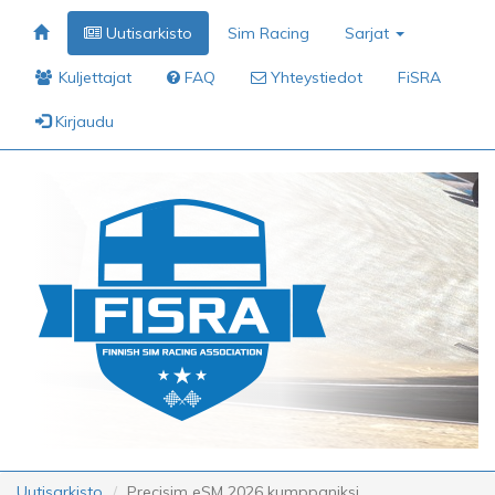
Uutisarkisto
Sim Racing
Sarjat
Kuljettajat
FAQ
Yhteystiedot
FiSRA
Kirjaudu
Uutisarkisto
Precisim eSM 2026 kumppaniksi