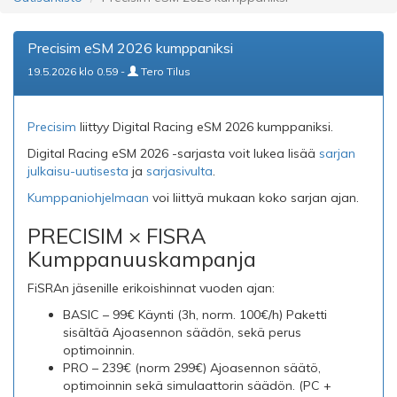
Precisim eSM 2026 kumppaniksi
19.5.2026 klo 0.59 -
Tero Tilus
Precisim
liittyy Digital Racing eSM 2026 kumppaniksi.
Digital Racing eSM 2026 -sarjasta voit lukea lisää
sarjan
julkaisu-uutisesta
ja
sarjasivulta
.
Kumppaniohjelmaan
voi liittyä mukaan koko sarjan ajan.
PRECISIM × FISRA
Kumppanuuskampanja
FiSRAn jäsenille erikoishinnat vuoden ajan:
BASIC – 99€ Käynti (3h, norm. 100€/h) Paketti
sisältää Ajoasennon säädön, sekä perus
optimoinnin.
PRO – 239€ (norm 299€) Ajoasennon säätö,
optimoinnin sekä simulaattorin säädön. (PC +