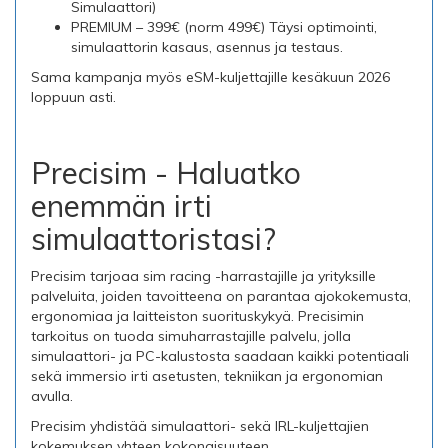
Simulaattori)
PREMIUM – 399€ (norm 499€) Täysi optimointi,
simulaattorin kasaus, asennus ja testaus.
Sama kampanja myös eSM-kuljettajille kesäkuun 2026
loppuun asti.
Precisim - Haluatko
enemmän irti
simulaattoristasi?
Precisim tarjoaa sim racing -harrastajille ja yrityksille
palveluita, joiden tavoitteena on parantaa ajokokemusta,
ergonomiaa ja laitteiston suorituskykyä. Precisimin
tarkoitus on tuoda simuharrastajille palvelu, jolla
simulaattori- ja PC-kalustosta saadaan kaikki potentiaali
sekä immersio irti asetusten, tekniikan ja ergonomian
avulla.
Precisim yhdistää simulaattori- sekä IRL-kuljettajien
kokemuksen yhteen kokonaisuuteen.