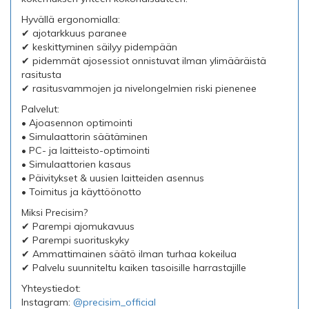
Hyvällä ergonomialla:
✔ ajotarkkuus paranee
✔ keskittyminen säilyy pidempään
✔ pidemmät ajosessiot onnistuvat ilman ylimääräistä
rasitusta
✔ rasitusvammojen ja nivelongelmien riski pienenee
Palvelut:
• Ajoasennon optimointi
• Simulaattorin säätäminen
• PC- ja laitteisto-optimointi
• Simulaattorien kasaus
• Päivitykset & uusien laitteiden asennus
• Toimitus ja käyttöönotto
Miksi Precisim?
✔ Parempi ajomukavuus
✔ Parempi suorituskyky
✔ Ammattimainen säätö ilman turhaa kokeilua
✔ Palvelu suunniteltu kaiken tasoisille harrastajille
Yhteystiedot:
Instagram:
@precisim_official