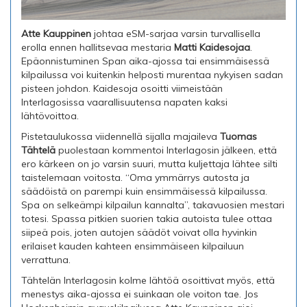
Atte Kauppinen
johtaa eSM-sarjaa varsin turvallisella
erolla ennen hallitsevaa mestaria
Matti Kaidesojaa
.
Epäonnistuminen Span aika-ajossa tai ensimmäisessä
kilpailussa voi kuitenkin helposti murentaa nykyisen sadan
pisteen johdon. Kaidesoja osoitti viimeistään
Interlagosissa vaarallisuutensa napaten kaksi
lähtövoittoa.
Pistetaulukossa viidennellä sijalla majaileva
Tuomas
Tähtelä
puolestaan kommentoi Interlagosin jälkeen, että
ero kärkeen on jo varsin suuri, mutta kuljettaja lähtee silti
taistelemaan voitosta. “Oma ymmärrys autosta ja
säädöistä on parempi kuin ensimmäisessä kilpailussa.
Spa on selkeämpi kilpailun kannalta”, takavuosien mestari
totesi. Spassa pitkien suorien takia autoista tulee ottaa
siipeä pois, joten autojen säädöt voivat olla hyvinkin
erilaiset kauden kahteen ensimmäiseen kilpailuun
verrattuna.
Tähtelän Interlagosin kolme lähtöä osoittivat myös, että
menestys aika-ajossa ei suinkaan ole voiton tae. Jos