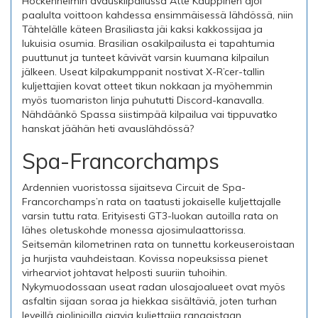
Hockenheimin avauskilpailussa Atte Kauppinen ajoi
paalulta voittoon kahdessa ensimmäisessä lähdössä, niin
Tähtelälle käteen Brasiliasta jäi kaksi kakkossijaa ja
lukuisia osumia. Brasilian osakilpailusta ei tapahtumia
puuttunut ja tunteet kävivät varsin kuumana kilpailun
jälkeen. Useat kilpakumppanit nostivat X-R’cer-tallin
kuljettajien kovat otteet tikun nokkaan ja myöhemmin
myös tuomariston linja puhututti Discord-kanavalla.
Nähdäänkö Spassa siistimpää kilpailua vai tippuvatko
hanskat jäähän heti avauslähdössä?
Spa-Francorchamps
Ardennien vuoristossa sijaitseva Circuit de Spa-
Francorchamps‎’n rata on taatusti jokaiselle kuljettajalle
varsin tuttu rata. Erityisesti GT3-luokan autoilla rata on
lähes oletuskohde monessa ajosimulaattorissa.
Seitsemän kilometrinen rata on tunnettu korkeuseroistaan
ja hurjista vauhdeistaan. Kovissa nopeuksissa pienet
virhearviot johtavat helposti suuriin tuhoihin.
Nykymuodossaan useat radan ulosajoalueet ovat myös
asfaltin sijaan soraa ja hiekkaa sisältäviä, joten turhan
leveillä ajolinjoilla ajavia kuljettajia rangaistaan.