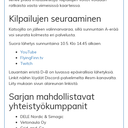
ratkaista vasta viimeisissä kaarteissa.
Kilpailujen seuraaminen
Katsojilla on jälleen valinnanvaraa, sillä sunnuntain A-erää
voi seurata kolmesta eri palvelusta.
Suora lähetys sunnuntaina 10.5. Klo 14.45 alkaen.
YouTube
FlyingFinn.t
v
Twitch
Lauantain eristä D–B on luvassa epävirallisia lähetyksiä.
Linkit näihin löydät Discord-palvelimelta #esm-kanavalta.
Liity mukaan sivun alareunan linkistä.
Sarjan mahdollistavat
yhteistyökumppanit
DELE Nordic & Simagic
Vetonaula Oy
Grid-and-Go