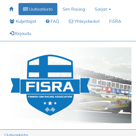
Uutisarkisto
Sim Racing
Sarjat
Kuljettajat
FAQ
Yhteystiedot
FiSRA
Kirjaudu
Uutisarkisto