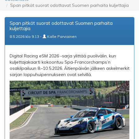
Span pitkät suorat odottavat Suomen parhaita kuljettajia
Span pitkät suorat odottavat Suomen parhaita
kuljettajia
8.5.2026 klo 9.13 -
Kalle Parviainen
Digital Racing eSM 2026 -sarja ylittää puolivälin, kun
kuljettajakaarti kokoontuu Spa-Francorchamps’n
osakilpailuun 8.–10.5.2026. Äitienpäivän jälkeen askelmerkit
sarjan loppuhuipennukseen ovat selvillä.