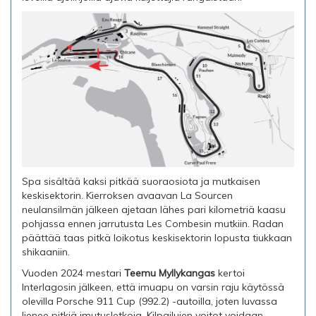
Spa sisältää kaksi pitkää suoraosiota ja mutkaisen
keskisektorin. Kierroksen avaavan La Sourcen
neulansilmän jälkeen ajetaan lähes pari kilometriä kaasu
pohjassa ennen jarrutusta Les Combesin mutkiin. Radan
päättää taas pitkä loikotus keskisektorin lopusta tiukkaan
shikaaniin.
Vuoden 2024 mestari
Teemu Myllykangas
kertoi
Interlagosin jälkeen, että imuapu on varsin raju käytössä
olevilla Porsche 911 Cup (992.2) -autoilla, joten luvassa
lienee pitkiä imutusletkoja. Kilpailujen voitot voidaan