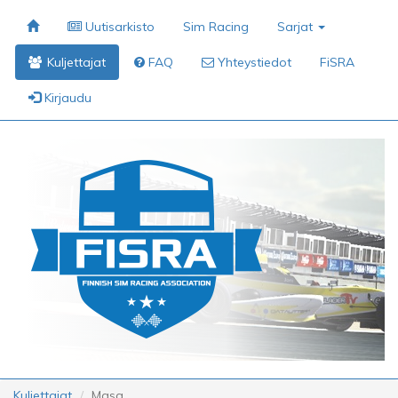
Uutisarkisto
Sim Racing
Sarjat
Kuljettajat
FAQ
Yhteystiedot
FiSRA
Kirjaudu
Kuljettajat
Masa