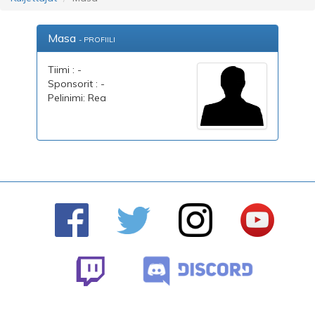
Masa
- PROFIILI
Tiimi : -
Sponsorit : -
Pelinimi: Rea