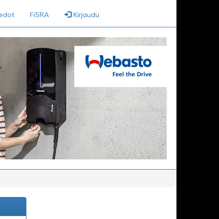
iedot
FiSRA
Kirjaudu