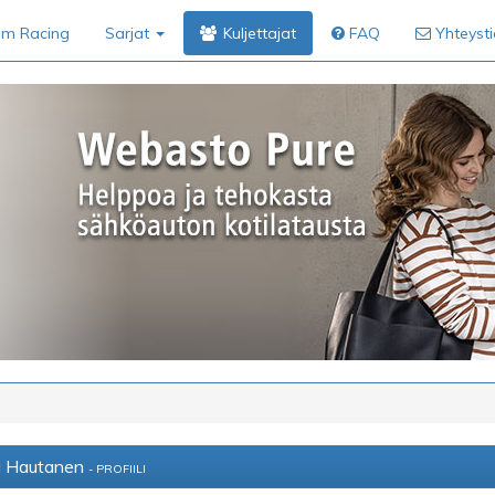
im Racing
Sarjat
Kuljettajat
FAQ
Yhteyst
a Hautanen
- PROFIILI