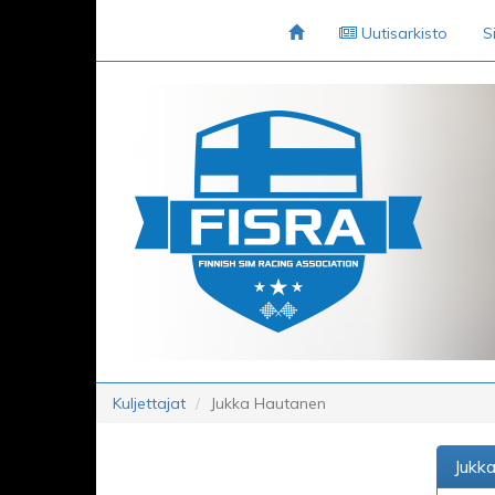
Uutisarkisto
S
Kuljettajat
Jukka Hautanen
Jukk