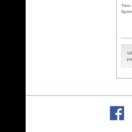
Tiimi 
Sponso
VA
pa