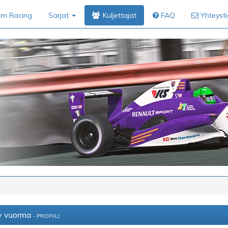
im Racing
Sarjat
Kuljettajat
FAQ
Yhteyst
y vuorma
- PROFIILI