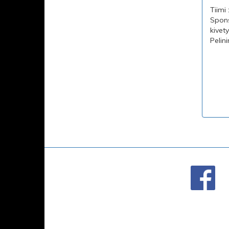
Tiimi
Spons
kivet
Pelin