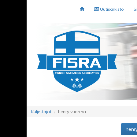
Uutisarkisto
S
Kuljettajat
henry vuorma
henr