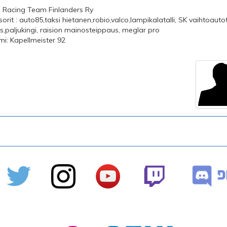
 : Racing Team Finlanders Ry
orit : auto85,taksi hietanen,robio,valco,lampikalatalli, SK vaihtoautot
ys,paljukingi, raision mainosteippaus, meglar pro
imi: Kapellmeister 92