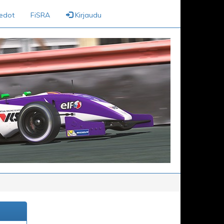
iedot
FiSRA
Kirjaudu