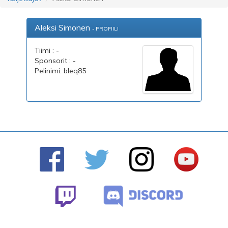
Aleksi Simonen
- PROFIILI
Tiimi : -
Sponsorit : -
Pelinimi: bleq85