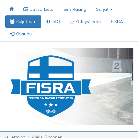
Uutisarkisto
Sim Racing
Sarjat
Kuljettajat
FAQ
Yhteystiedot
FiSRA
Kirjaudu
Kuljettajat
Aleksi Simonen