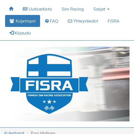
Uutisarkisto
Sim Racing
Sarjat
Kuljettajat
FAQ
Yhteystiedot
FiSRA
Kirjaudu
Kuljettajat
Pasi Malinen