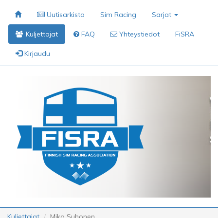
Uutisarkisto
Sim Racing
Sarjat
Kuljettajat
FAQ
Yhteystiedot
FiSRA
Kirjaudu
Kuljettajat
Mika Suhonen