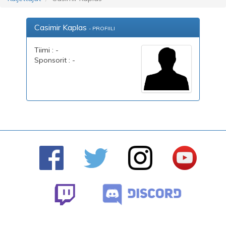
Casimir Kaplas
- PROFIILI
Tiimi : -
Sponsorit : -