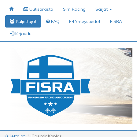
Uutisarkisto
Sim Racing
Sarjat
Kuljettajat
FAQ
Yhteystiedot
FiSRA
Kirjaudu
Kuljettajat
Casimir Kaplas