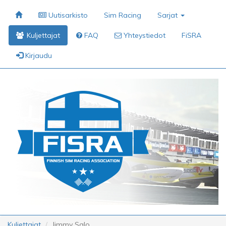
Uutisarkisto
Sim Racing
Sarjat
Kuljettajat
FAQ
Yhteystiedot
FiSRA
Kirjaudu
Kuljettajat
Jimmy Salo