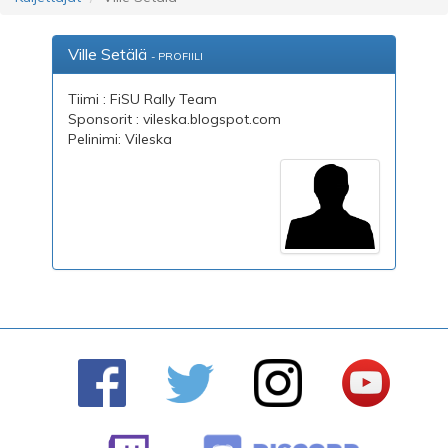
Ville Setälä
- PROFIILI
Tiimi : FiSU Rally Team
Sponsorit : vileska.blogspot.com
Pelinimi: Vileska