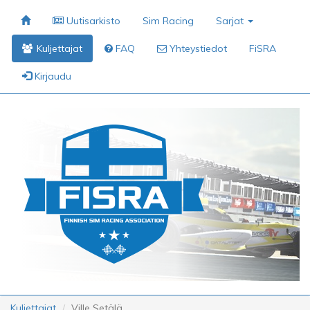
Uutisarkisto
Sim Racing
Sarjat
Kuljettajat
FAQ
Yhteystiedot
FiSRA
Kirjaudu
Kuljettajat
Ville Setälä