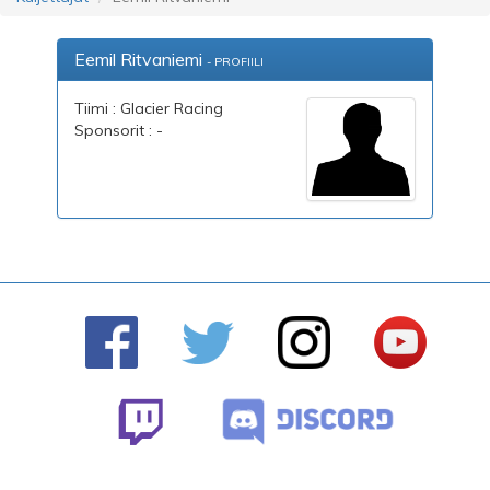
Eemil Ritvaniemi
- PROFIILI
Tiimi : Glacier Racing
Sponsorit : -