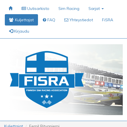
Uutisarkisto
Sim Racing
Sarjat
Kuljettajat
FAQ
Yhteystiedot
FiSRA
Kirjaudu
Kuljettajat
Eemil Ritvaniemi