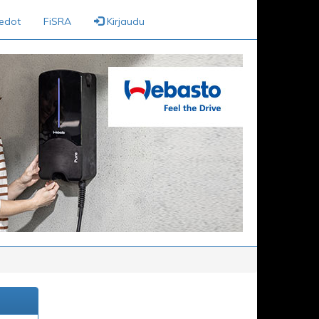
iedot
FiSRA
Kirjaudu