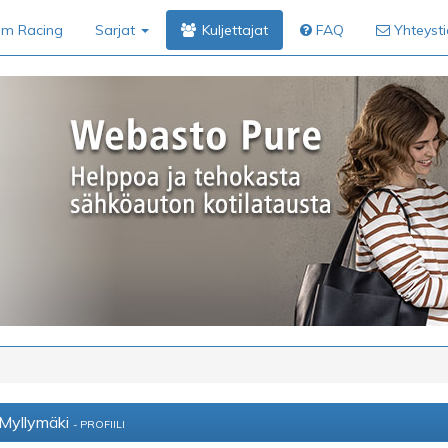
im Racing
Sarjat
Kuljettajat
FAQ
Yhteyst
 Myllymäki
- PROFIILI