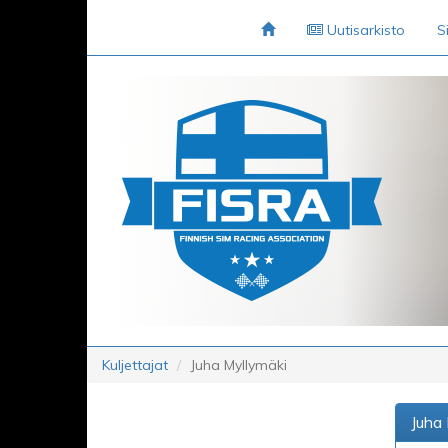
Uutisarkisto
S
Kuljettajat
Juha Myllymäki
Juha