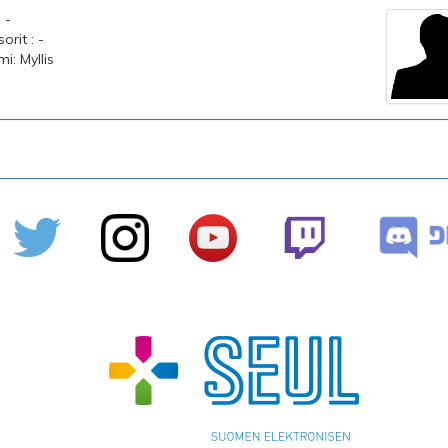
 -
rit : -
mi: Myllis