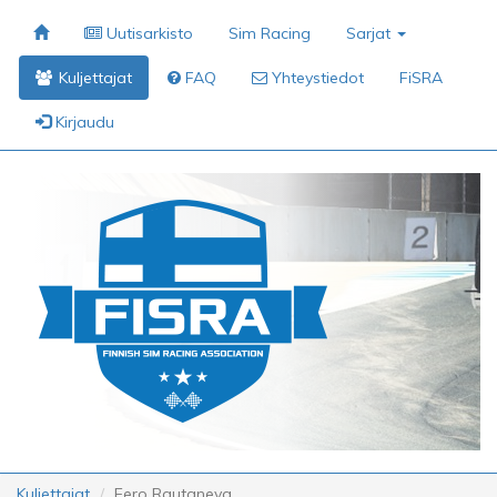
Uutisarkisto
Sim Racing
Sarjat
Kuljettajat
FAQ
Yhteystiedot
FiSRA
Kirjaudu
Kuljettajat
Eero Rautaneva