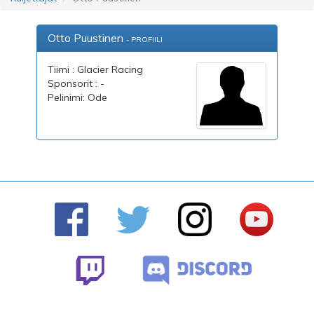
Otto Puustinen
- PROFIILI
Tiimi : Glacier Racing
Sponsorit : -
Pelinimi: Ode