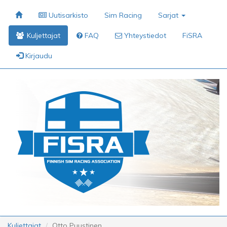
Uutisarkisto
Sim Racing
Sarjat
Kuljettajat
FAQ
Yhteystiedot
FiSRA
Kirjaudu
Kuljettajat
Otto Puustinen