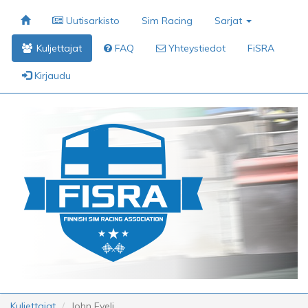
Uutisarkisto
Sim Racing
Sarjat
Kuljettajat
FAQ
Yhteystiedot
FiSRA
Kirjaudu
Kuljettajat
John Eveli