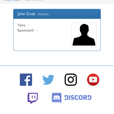
John Eveli
- PROFIILI
Tiimi : -
Sponsorit : -