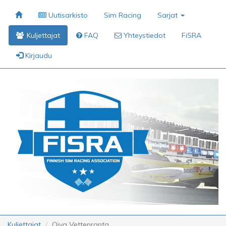
Uutisarkisto
Sim Racing
Sarjat
Kuljettajat
FAQ
Yhteystiedot
FiSRA
Kirjaudu
Kuljettajat
Oiva Vettenranta