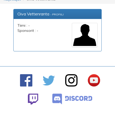
Oiva Vettenranta
- PROFIILI
Tiimi : -
Sponsorit : -