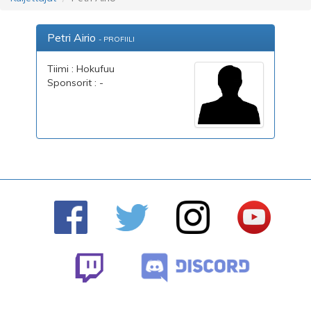
Petri Airio
- PROFIILI
Tiimi : Hokufuu
Sponsorit : -