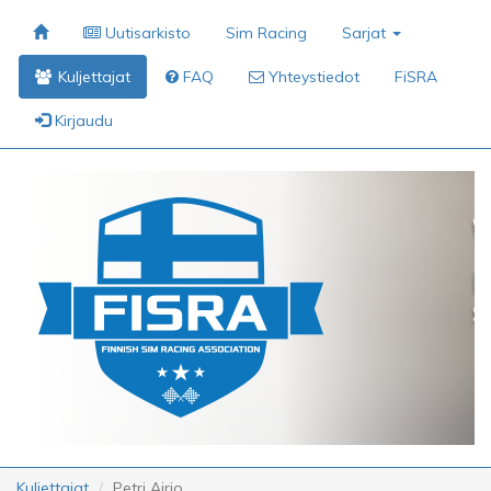
Uutisarkisto
Sim Racing
Sarjat
Kuljettajat
FAQ
Yhteystiedot
FiSRA
Kirjaudu
Kuljettajat
Petri Airio