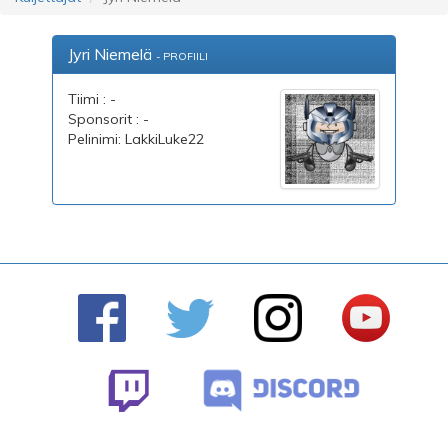
Jyri Niemelä
- PROFIILI
Tiimi : -
Sponsorit : -
Pelinimi: LakkiLuke22