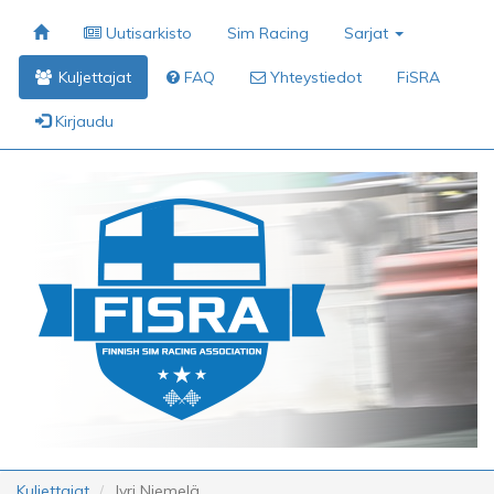
Uutisarkisto
Sim Racing
Sarjat
Kuljettajat
FAQ
Yhteystiedot
FiSRA
Kirjaudu
Kuljettajat
Jyri Niemelä