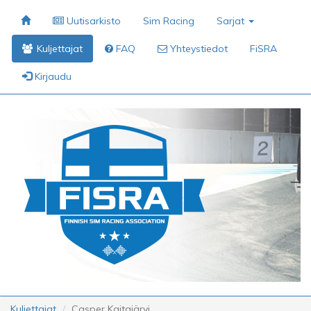
Uutisarkisto
Sim Racing
Sarjat
Kuljettajat
FAQ
Yhteystiedot
FiSRA
Kirjaudu
Kuljettajat
Casper Kaitajärvi