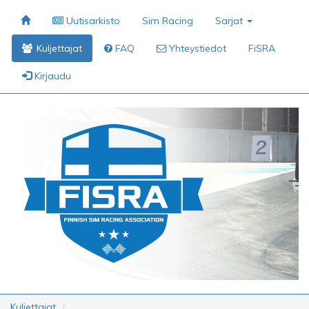
Uutisarkisto
Sim Racing
Sarjat
Kuljettajat
FAQ
Yhteystiedot
FiSRA
Kirjaudu
Kuljettajat