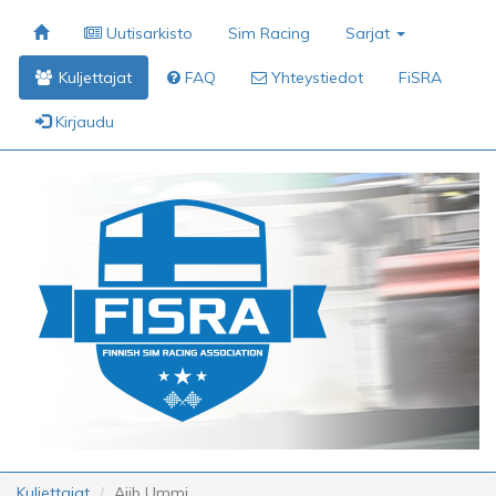
Uutisarkisto
Sim Racing
Sarjat
Kuljettajat
FAQ
Yhteystiedot
FiSRA
Kirjaudu
Kuljettajat
Ajib Ummi