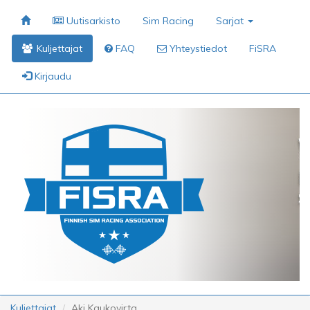
Uutisarkisto
Sim Racing
Sarjat
Kuljettajat
FAQ
Yhteystiedot
FiSRA
Kirjaudu
Kuljettajat
Aki Kaukovirta