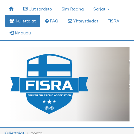
Uutisarkisto
Sim Racing
Sarjat
Kuljettajat
FAQ
Yhteystiedot
FiSRA
Kirjaudu
Kuljettajat
zonto