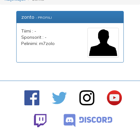
zonto
- PROFIILI
Tiimi : -
Sponsorit : -
Pelinimi: m7zolo