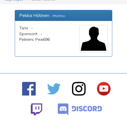
Pekka Hätinen
- PROFIILI
Tiimi : -
Sponsorit : -
Pelinimi: Pexi696