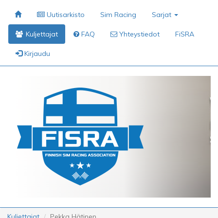
Uutisarkisto
Sim Racing
Sarjat
Kuljettajat
FAQ
Yhteystiedot
FiSRA
Kirjaudu
Kuljettajat
Pekka Hätinen