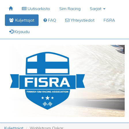
Uutisarkisto
Sim Racing
Sarjat
Kuljettajat
FAQ
Yhteystiedot
FiSRA
Kirjaudu
Kuljettajat
Wahlstrom Oskar