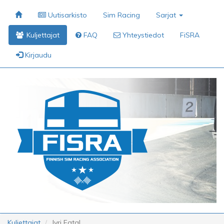
Uutisarkisto
Sim Racing
Sarjat
Kuljettajat
FAQ
Yhteystiedot
FiSRA
Kirjaudu
Kuljettajat
Jyri Fatal