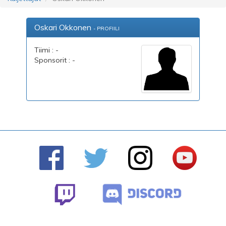
Oskari Okkonen
- PROFIILI
Tiimi : -
Sponsorit : -