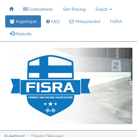
Uutisarkisto
Sim Racing
Sarjat
Kuljettajat
FAQ
Yhteystiedot
FiSRA
Kirjaudu
Kuljettajat
Oskari Okkonen