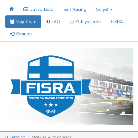
Uutisarkisto
Sim Racing
Sarjat
Kuljettajat
FAQ
Yhteystiedot
FiSRA
Kirjaudu
Kuljettajat
Markus Viitakangas